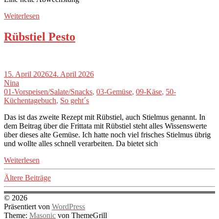
Weiterlesen
Rübstiel Pesto
15. April 2026
24. April 2026
Nina
01-Vorspeisen/Salate/Snacks
,
03-Gemüse
,
09-Käse
,
50-
Küchentagebuch
,
So geht´s
Das ist das zweite Rezept mit Rübstiel, auch Stielmus genannt. In
dem Beitrag über die Frittata mit Rübstiel steht alles Wissenswerte
über dieses alte Gemüse. Ich hatte noch viel frisches Stielmus übrig
und wollte alles schnell verarbeiten. Da bietet sich
Weiterlesen
Beitragsnavigation
Ältere Beiträge
© 2026
Präsentiert von
WordPress
Theme:
Masonic
von ThemeGrill