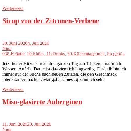
Weiterlesen
Sirup von der Zitronen-Verbene
30. Juni 2026
4. Juli 2026
Nina
038-Kräuter
,
10-Süßes
,
11-Drinks
,
50-Küchentagebuch
,
So geht´s
Jetzt in der Hitze ist man den ganzen Tag am Trinken – natürlich
Wasser. Auf die Dauer ist das ziemlich langweilig. Deshalb bin ich
immer auf der Suche nach neuen Zutaten, die den Geschmack
interessanter machen. Mangobalsamessig kann ich sehr
Weiterlesen
Miso-glasierte Auberginen
11. Juni 2026
20. Juli 2026
Nina