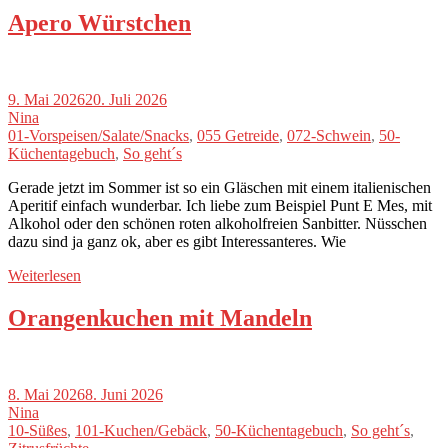
Apero Würstchen
9. Mai 2026
20. Juli 2026
Nina
01-Vorspeisen/Salate/Snacks
,
055 Getreide
,
072-Schwein
,
50-
Küchentagebuch
,
So geht´s
Gerade jetzt im Sommer ist so ein Gläschen mit einem italienischen
Aperitif einfach wunderbar. Ich liebe zum Beispiel Punt E Mes, mit
Alkohol oder den schönen roten alkoholfreien Sanbitter. Nüsschen
dazu sind ja ganz ok, aber es gibt Interessanteres. Wie
Weiterlesen
Orangenkuchen mit Mandeln
8. Mai 2026
8. Juni 2026
Nina
10-Süßes
,
101-Kuchen/Gebäck
,
50-Küchentagebuch
,
So geht´s
,