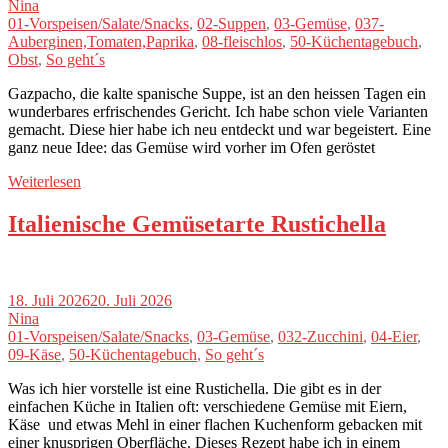
Nina
01-Vorspeisen/Salate/Snacks
,
02-Suppen
,
03-Gemüse
,
037-
Auberginen,Tomaten,Paprika
,
08-fleischlos
,
50-Küchentagebuch
,
Obst
,
So geht´s
Gazpacho, die kalte spanische Suppe, ist an den heissen Tagen ein
wunderbares erfrischendes Gericht. Ich habe schon viele Varianten
gemacht. Diese hier habe ich neu entdeckt und war begeistert. Eine
ganz neue Idee: das Gemüse wird vorher im Ofen geröstet
Weiterlesen
Italienische Gemüsetarte Rustichella
18. Juli 2026
20. Juli 2026
Nina
01-Vorspeisen/Salate/Snacks
,
03-Gemüse
,
032-Zucchini
,
04-Eier
,
09-Käse
,
50-Küchentagebuch
,
So geht´s
Was ich hier vorstelle ist eine Rustichella. Die gibt es in der
einfachen Küche in Italien oft: verschiedene Gemüse mit Eiern,
Käse und etwas Mehl in einer flachen Kuchenform gebacken mit
einer knusprigen Oberfläche. Dieses Rezept habe ich in einem