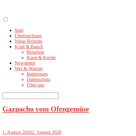
Zum
Inhalt
springen
Start
Überraschung
Ninas Rezepte
Kopf & Bauch
Reiselust
Karst & Küche
Newsletter
Wer & Warum
Impressum
Datenschutz
Über uns
Suchen
nach:
Gazpacho vom Ofengemüse
1. August 2026
2. August 2026