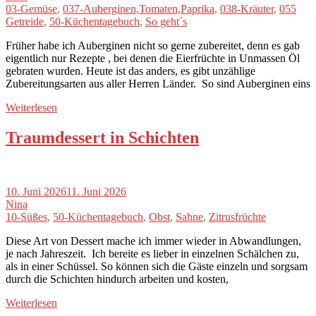
03-Gemüse
,
037-Auberginen,Tomaten,Paprika
,
038-Kräuter
,
055
Getreide
,
50-Küchentagebuch
,
So geht´s
Früher habe ich Auberginen nicht so gerne zubereitet, denn es gab
eigentlich nur Rezepte , bei denen die Eierfrüchte in Unmassen Öl
gebraten wurden. Heute ist das anders, es gibt unzählige
Zubereitungsarten aus aller Herren Länder. So sind Auberginen eins
Weiterlesen
Traumdessert in Schichten
10. Juni 2026
11. Juni 2026
Nina
10-Süßes
,
50-Küchentagebuch
,
Obst
,
Sahne
,
Zitrusfrüchte
Diese Art von Dessert mache ich immer wieder in Abwandlungen,
je nach Jahreszeit. Ich bereite es lieber in einzelnen Schälchen zu,
als in einer Schüssel. So können sich die Gäste einzeln und sorgsam
durch die Schichten hindurch arbeiten und kosten,
Weiterlesen