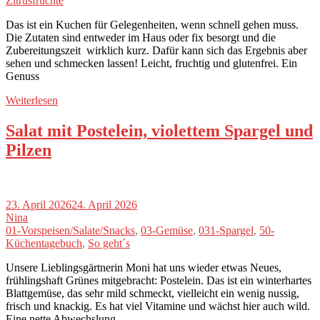
Zitrusfrüchte
Das ist ein Kuchen für Gelegenheiten, wenn schnell gehen muss.
Die Zutaten sind entweder im Haus oder fix besorgt und die
Zubereitungszeit wirklich kurz. Dafür kann sich das Ergebnis aber
sehen und schmecken lassen! Leicht, fruchtig und glutenfrei. Ein
Genuss
Weiterlesen
Salat mit Postelein, violettem Spargel und
Pilzen
23. April 2026
24. April 2026
Nina
01-Vorspeisen/Salate/Snacks
,
03-Gemüse
,
031-Spargel
,
50-
Küchentagebuch
,
So geht´s
Unsere Lieblingsgärtnerin Moni hat uns wieder etwas Neues,
frühlingshaft Grünes mitgebracht: Postelein. Das ist ein winterhartes
Blattgemüse, das sehr mild schmeckt, vielleicht ein wenig nussig,
frisch und knackig. Es hat viel Vitamine und wächst hier auch wild.
Eine nette Abwechslung