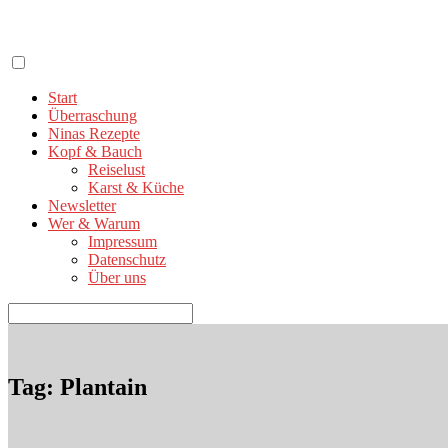
Zum
Inhalt
springen
Start
Überraschung
Ninas Rezepte
Kopf & Bauch
Reiselust
Karst & Küche
Newsletter
Wer & Warum
Impressum
Datenschutz
Über uns
Suchen
nach:
Tag: Plantain