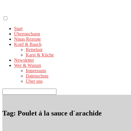
Zum
Inhalt
springen
Start
Überraschung
Ninas Rezepte
Kopf & Bauch
Reiselust
Karst & Küche
Newsletter
Wer & Warum
Impressum
Datenschutz
Über uns
Suchen
nach:
Tag: Poulet á la sauce d´arachide