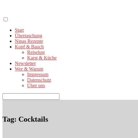
Zum
Inhalt
springen
Start
Überraschung
Ninas Rezepte
Kopf & Bauch
Reiselust
Karst & Küche
Newsletter
Wer & Warum
Impressum
Datenschutz
Über uns
Suchen
nach:
Tag: Cocktails