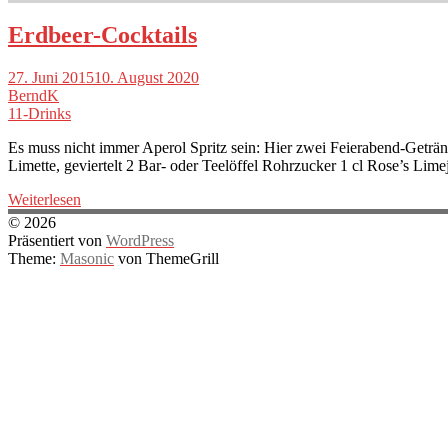
Erdbeer-Cocktails
27. Juni 2015
10. August 2020
BerndK
11-Drinks
Es muss nicht immer Aperol Spritz sein: Hier zwei Feierabend-Getränk
Limette, geviertelt 2 Bar- oder Teelöffel Rohrzucker 1 cl Rose’s Lime
Weiterlesen
© 2026
Präsentiert von
WordPress
Theme:
Masonic
von ThemeGrill