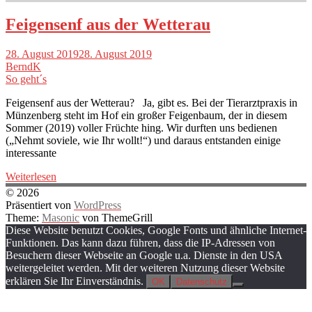
Feigensenf aus der Wetterau
28. August 2019
28. August 2019
BerndK
So geht´s
Feigensenf aus der Wetterau? Ja, gibt es. Bei der Tierarztpraxis in
Münzenberg steht im Hof ein großer Feigenbaum, der in diesem
Sommer (2019) voller Früchte hing. Wir durften uns bedienen
(„Nehmt soviele, wie Ihr wollt!“) und daraus entstanden einige
interessante
Weiterlesen
© 2026
Präsentiert von
WordPress
Theme:
Masonic
von ThemeGrill
Diese Website benutzt Cookies, Google Fonts und ähnliche Internet-
Funktionen. Das kann dazu führen, dass die IP-Adressen von
Besuchern dieser Webseite an Google u.a. Dienste in den USA
weitergeleitet werden. Mit der weiteren Nutzung dieser Website
erklären Sie Ihr Einverständnis.
OK
Datenschutz