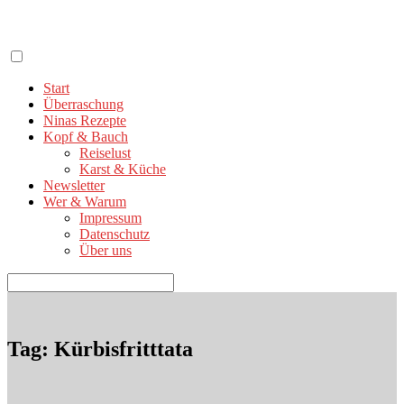
Zum
Inhalt
springen
Start
Überraschung
Ninas Rezepte
Kopf & Bauch
Reiselust
Karst & Küche
Newsletter
Wer & Warum
Impressum
Datenschutz
Über uns
Suchen
nach:
Tag: Kürbisfritttata