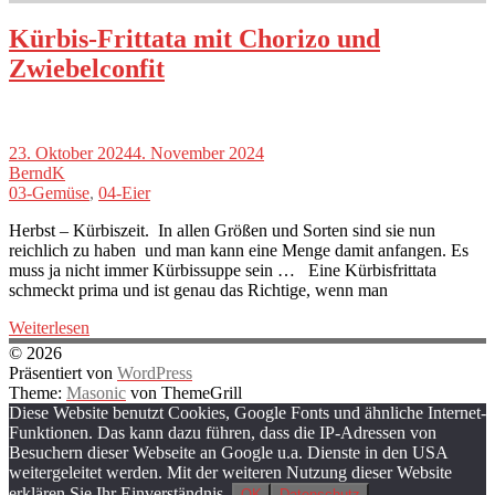
Kürbis-Frittata mit Chorizo und
Zwiebelconfit
23. Oktober 2024
4. November 2024
BerndK
03-Gemüse
,
04-Eier
Herbst – Kürbiszeit. In allen Größen und Sorten sind sie nun
reichlich zu haben und man kann eine Menge damit anfangen. Es
muss ja nicht immer Kürbissuppe sein … Eine Kürbisfrittata
schmeckt prima und ist genau das Richtige, wenn man
Weiterlesen
© 2026
Präsentiert von
WordPress
Theme:
Masonic
von ThemeGrill
Diese Website benutzt Cookies, Google Fonts und ähnliche Internet-
Funktionen. Das kann dazu führen, dass die IP-Adressen von
Besuchern dieser Webseite an Google u.a. Dienste in den USA
weitergeleitet werden. Mit der weiteren Nutzung dieser Website
erklären Sie Ihr Einverständnis.
OK
Datenschutz