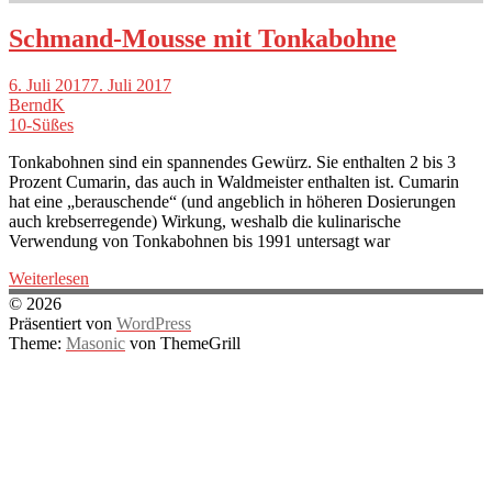
Schmand-Mousse mit Tonkabohne
6. Juli 2017
7. Juli 2017
BerndK
10-Süßes
Tonkabohnen sind ein spannendes Gewürz. Sie enthalten 2 bis 3
Prozent Cumarin, das auch in Waldmeister enthalten ist. Cumarin
hat eine „berauschende“ (und angeblich in höheren Dosierungen
auch krebserregende) Wirkung, weshalb die kulinarische
Verwendung von Tonkabohnen bis 1991 untersagt war
Weiterlesen
© 2026
Präsentiert von
WordPress
Theme:
Masonic
von ThemeGrill