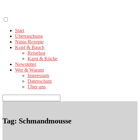
Zum
Inhalt
springen
Start
Überraschung
Ninas Rezepte
Kopf & Bauch
Reiselust
Karst & Küche
Newsletter
Wer & Warum
Impressum
Datenschutz
Über uns
Suchen
nach:
Tag: Schmandmousse