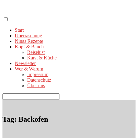
Zum
Inhalt
springen
Start
Überraschung
Ninas Rezepte
Kopf & Bauch
Reiselust
Karst & Küche
Newsletter
Wer & Warum
Impressum
Datenschutz
Über uns
Suchen
nach:
Tag: Backofen