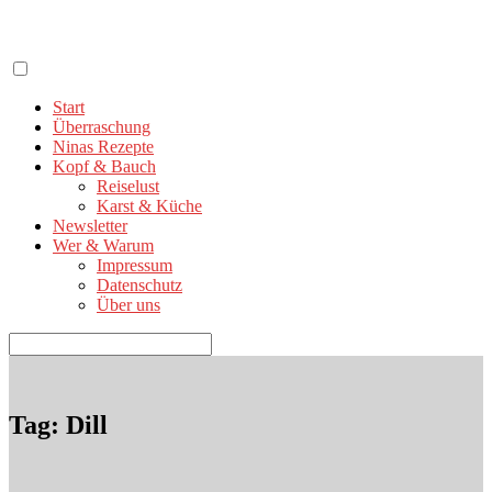
Zum
Inhalt
springen
Start
Überraschung
Ninas Rezepte
Kopf & Bauch
Reiselust
Karst & Küche
Newsletter
Wer & Warum
Impressum
Datenschutz
Über uns
Suchen
nach:
Tag: Dill