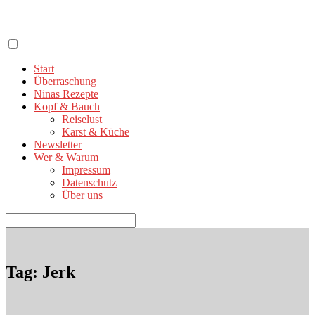
Zum
Inhalt
springen
Start
Überraschung
Ninas Rezepte
Kopf & Bauch
Reiselust
Karst & Küche
Newsletter
Wer & Warum
Impressum
Datenschutz
Über uns
Suchen
nach:
Tag: Jerk