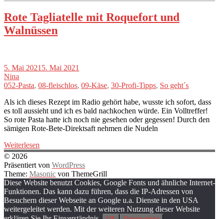
Rote Tagliatelle mit Roquefort und
Walnüssen
5. Mai 2021
5. Mai 2021
Nina
052-Pasta
,
08-fleischlos
,
09-Käse
,
30-Profi-Tipps
,
So geht´s
Als ich dieses Rezept im Radio gehört habe, wusste ich sofort, dass
es toll aussieht und ich es bald nachkochen würde. Ein Volltreffer!
So rote Pasta hatte ich noch nie gesehen oder gegessen! Durch den
sämigen Rote-Bete-Direktsaft nehmen die Nudeln
Weiterlesen
© 2026
Präsentiert von
WordPress
Theme:
Masonic
von ThemeGrill
Diese Website benutzt Cookies, Google Fonts und ähnliche Internet-
Funktionen. Das kann dazu führen, dass die IP-Adressen von
Besuchern dieser Webseite an Google u.a. Dienste in den USA
weitergeleitet werden. Mit der weiteren Nutzung dieser Website
erklären Sie Ihr Einverständnis.
OK
Datenschutz