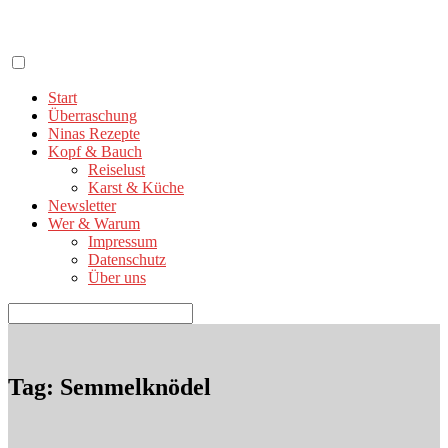
Zum
Inhalt
springen
Start
Überraschung
Ninas Rezepte
Kopf & Bauch
Reiselust
Karst & Küche
Newsletter
Wer & Warum
Impressum
Datenschutz
Über uns
Suchen
nach:
Tag: Semmelknödel