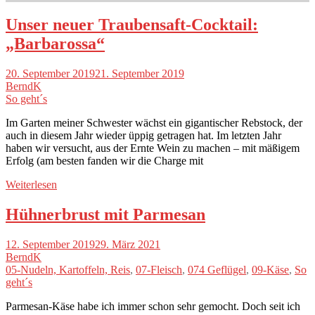
Unser neuer Traubensaft-Cocktail:
„Barbarossa“
20. September 2019
21. September 2019
BerndK
So geht´s
Im Garten meiner Schwester wächst ein gigantischer Rebstock, der
auch in diesem Jahr wieder üppig getragen hat. Im letzten Jahr
haben wir versucht, aus der Ernte Wein zu machen – mit mäßigem
Erfolg (am besten fanden wir die Charge mit
Weiterlesen
Hühnerbrust mit Parmesan
12. September 2019
29. März 2021
BerndK
05-Nudeln, Kartoffeln, Reis
,
07-Fleisch
,
074 Geflügel
,
09-Käse
,
So
geht´s
Parmesan-Käse habe ich immer schon sehr gemocht. Doch seit ich