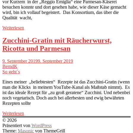
vor Kurzem in der „Reggio Emiglia“ eine Parmesan-Käserei
besuchen konnte und dort gesehen habe, wie dieser Käse gemacht
wird, bin ich vollauf begeistert. Das Konsortium, das über die
Qualität wacht,
Weiterlesen
Zucchini-Gratin mit Räucherwurst,
Ricotta und Parmesan
9. September 2019
9. September 2019
BerndK
So geht´s
Eines meiner „beliebtesten“ Rezepte ist das Zucchini-Gratin (wenn
man die Klicks in meinem YouTube-Kanal als Maßstab nimmt). Es
ist das ideale Rezept für „zu groß geratene“ Zucchini. Und nebenbei
noch vegetarisch. Doch auch bei allerbesten und ewig bewährten
Rezepten sollte
Weiterlesen
© 2026
Präsentiert von
WordPress
Theme:
Masonic
von ThemeGrill