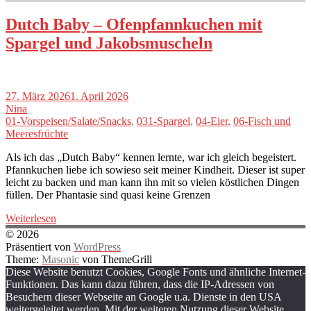
Dutch Baby – Ofenpfannkuchen mit
Spargel und Jakobsmuscheln
27. März 2026
1. April 2026
Nina
01-Vorspeisen/Salate/Snacks
,
031-Spargel
,
04-Eier
,
06-Fisch und
Meeresfrüchte
Als ich das „Dutch Baby“ kennen lernte, war ich gleich begeistert.
Pfannkuchen liebe ich sowieso seit meiner Kindheit. Dieser ist super
leicht zu backen und man kann ihn mit so vielen köstlichen Dingen
füllen. Der Phantasie sind quasi keine Grenzen
Weiterlesen
© 2026
Präsentiert von
WordPress
Theme:
Masonic
von ThemeGrill
Diese Website benutzt Cookies, Google Fonts und ähnliche Internet-
Funktionen. Das kann dazu führen, dass die IP-Adressen von
Besuchern dieser Webseite an Google u.a. Dienste in den USA
weitergeleitet werden. Mit der weiteren Nutzung dieser Website