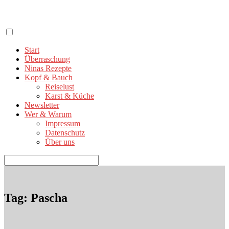
Zum
Inhalt
springen
Start
Überraschung
Ninas Rezepte
Kopf & Bauch
Reiselust
Karst & Küche
Newsletter
Wer & Warum
Impressum
Datenschutz
Über uns
Suchen
nach:
Tag: Pascha