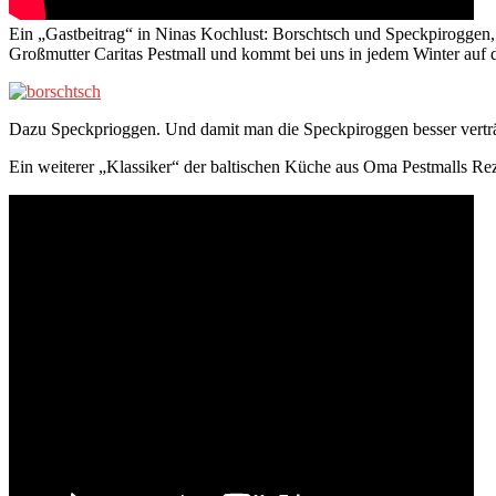
Ein „Gastbeitrag“ in Ninas Kochlust: Borschtsch und Speckpiroggen,
Großmutter Caritas Pestmall und kommt bei uns in jedem Winter auf 
Dazu Speckprioggen. Und damit man die Speckpiroggen besser vert
Ein weiterer „Klassiker“ der baltischen Küche aus Oma Pestmalls Re