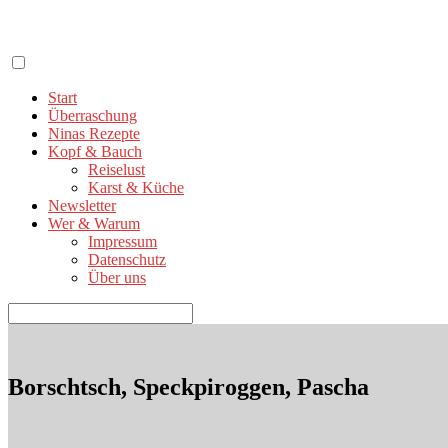
Zum
Inhalt
springen
Start
Überraschung
Ninas Rezepte
Kopf & Bauch
Reiselust
Karst & Küche
Newsletter
Wer & Warum
Impressum
Datenschutz
Über uns
Suchen
nach:
Borschtsch, Speckpiroggen, Pascha