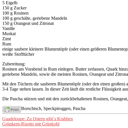
5 Eigelb
150 g Zucker
100 g Rosinen
100 g geschälte, geriebene Mandeln
150 g Orangeat und Zitronat
Vanille
Muskat
Zimt
Rum
einige saubere kleinere Blumentöpfe (oder einen größeren Blumentop
weiße Stofftücher
Zubereitung:
Rosinen am Vorabend in Rum einlegen. Butter zerlassen, Quark hinz
geriebene Mandeln, sowie die meisten Rosinen, Orangeat und Zitron
Mit den Tüchern die sauberen Blumentöpfe (oder den einen großen) a
3-4 Tage stehen lassen. In dieser Zeit läuft die restliche Flüssigkeit 
Die Pascha stürzen und mit den zurückbehaltenen Rosinen, Orangeat, 
Borschtsch, Speckpiroggen, Pascha
Beitragsnavigation
Guadeloupe: Zu Ostern gibt´s Krabben
Grünkern-Risotto mit Grünkohl