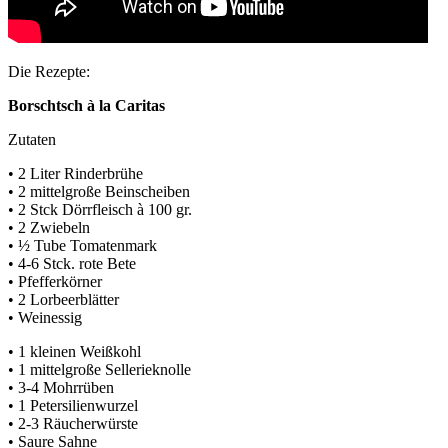
Die Rezepte:
Borschtsch à la Caritas
Zutaten
• 2 Liter Rinderbrühe
• 2 mittelgroße Beinscheiben
• 2 Stck Dörrfleisch à 100 gr.
• 2 Zwiebeln
• ½ Tube Tomatenmark
• 4-6 Stck. rote Bete
• Pfefferkörner
• 2 Lorbeerblätter
• Weinessig
• 1 kleinen Weißkohl
• 1 mittelgroße Sellerieknolle
• 3-4 Mohrrüben
• 1 Petersilienwurzel
• 2-3 Räucherwürste
• Saure Sahne