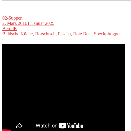
02-Suppen
2. März 2016
1. Januar 2025
BerndK
Baltische Küche
,
Borschtsch
,
Pascha
,
Rote Bete
,
Speckpiroggen