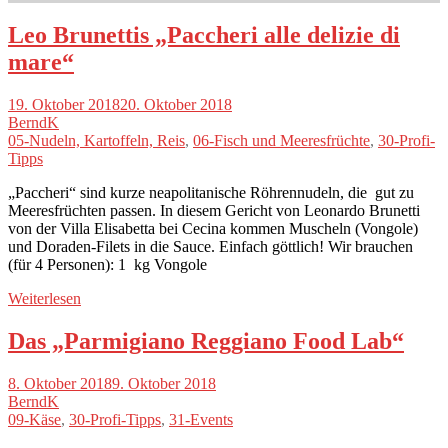
Leo Brunettis „Paccheri alle delizie di
mare“
19. Oktober 2018
20. Oktober 2018
BerndK
05-Nudeln, Kartoffeln, Reis
,
06-Fisch und Meeresfrüchte
,
30-Profi-
Tipps
„Paccheri“ sind kurze neapolitanische Röhrennudeln, die gut zu
Meeresfrüchten passen. In diesem Gericht von Leonardo Brunetti
von der Villa Elisabetta bei Cecina kommen Muscheln (Vongole)
und Doraden-Filets in die Sauce. Einfach göttlich! Wir brauchen
(für 4 Personen): 1 kg Vongole
Weiterlesen
Das „Parmigiano Reggiano Food Lab“
8. Oktober 2018
9. Oktober 2018
BerndK
09-Käse
,
30-Profi-Tipps
,
31-Events