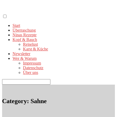
Zum
Inhalt
springen
Start
Überraschung
Ninas Rezepte
Kopf & Bauch
Reiselust
Karst & Küche
Newsletter
Wer & Warum
Impressum
Datenschutz
Über uns
Suchen
nach:
Category: Sahne