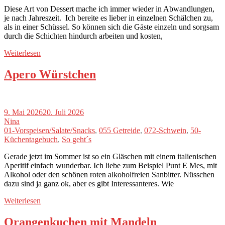
Diese Art von Dessert mache ich immer wieder in Abwandlungen,
je nach Jahreszeit. Ich bereite es lieber in einzelnen Schälchen zu,
als in einer Schüssel. So können sich die Gäste einzeln und sorgsam
durch die Schichten hindurch arbeiten und kosten,
Weiterlesen
Apero Würstchen
9. Mai 2026
20. Juli 2026
Nina
01-Vorspeisen/Salate/Snacks
,
055 Getreide
,
072-Schwein
,
50-
Küchentagebuch
,
So geht´s
Gerade jetzt im Sommer ist so ein Gläschen mit einem italienischen
Aperitif einfach wunderbar. Ich liebe zum Beispiel Punt E Mes, mit
Alkohol oder den schönen roten alkoholfreien Sanbitter. Nüsschen
dazu sind ja ganz ok, aber es gibt Interessanteres. Wie
Weiterlesen
Orangenkuchen mit Mandeln