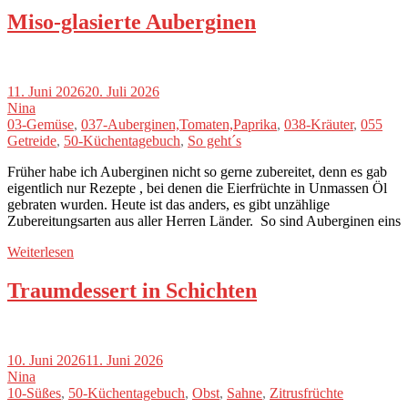
Miso-glasierte Auberginen
11. Juni 2026
20. Juli 2026
Nina
03-Gemüse
,
037-Auberginen,Tomaten,Paprika
,
038-Kräuter
,
055
Getreide
,
50-Küchentagebuch
,
So geht´s
Früher habe ich Auberginen nicht so gerne zubereitet, denn es gab
eigentlich nur Rezepte , bei denen die Eierfrüchte in Unmassen Öl
gebraten wurden. Heute ist das anders, es gibt unzählige
Zubereitungsarten aus aller Herren Länder. So sind Auberginen eins
Weiterlesen
Traumdessert in Schichten
10. Juni 2026
11. Juni 2026
Nina
10-Süßes
,
50-Küchentagebuch
,
Obst
,
Sahne
,
Zitrusfrüchte