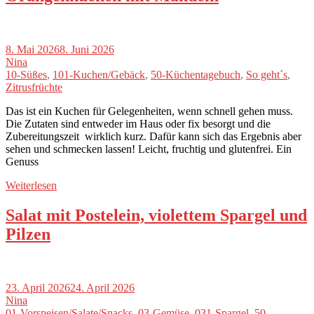
8. Mai 2026
8. Juni 2026
Nina
10-Süßes
,
101-Kuchen/Gebäck
,
50-Küchentagebuch
,
So geht´s
,
Zitrusfrüchte
Das ist ein Kuchen für Gelegenheiten, wenn schnell gehen muss.
Die Zutaten sind entweder im Haus oder fix besorgt und die
Zubereitungszeit wirklich kurz. Dafür kann sich das Ergebnis aber
sehen und schmecken lassen! Leicht, fruchtig und glutenfrei. Ein
Genuss
Weiterlesen
Salat mit Postelein, violettem Spargel und
Pilzen
23. April 2026
24. April 2026
Nina
01-Vorspeisen/Salate/Snacks
,
03-Gemüse
,
031-Spargel
,
50-