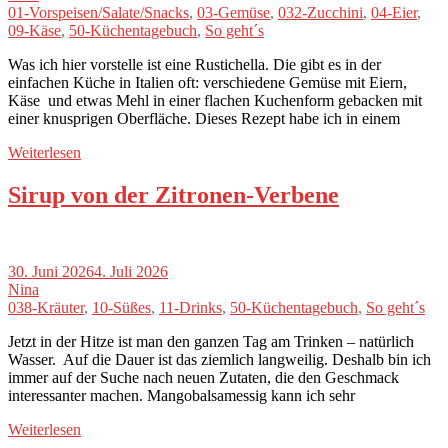
01-Vorspeisen/Salate/Snacks
,
03-Gemüse
,
032-Zucchini
,
04-Eier
,
09-Käse
,
50-Küchentagebuch
,
So geht´s
Was ich hier vorstelle ist eine Rustichella. Die gibt es in der
einfachen Küche in Italien oft: verschiedene Gemüse mit Eiern,
Käse und etwas Mehl in einer flachen Kuchenform gebacken mit
einer knusprigen Oberfläche. Dieses Rezept habe ich in einem
Weiterlesen
Sirup von der Zitronen-Verbene
30. Juni 2026
4. Juli 2026
Nina
038-Kräuter
,
10-Süßes
,
11-Drinks
,
50-Küchentagebuch
,
So geht´s
Jetzt in der Hitze ist man den ganzen Tag am Trinken – natürlich
Wasser. Auf die Dauer ist das ziemlich langweilig. Deshalb bin ich
immer auf der Suche nach neuen Zutaten, die den Geschmack
interessanter machen. Mangobalsamessig kann ich sehr
Weiterlesen