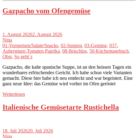
Gazpacho vom Ofengemüse
1. August 2026
2. August 2026
Nina
01-Vorspeisen/Salate/Snacks
,
02-Suppen
,
03-Gemüse
,
037-
Auberginen,Tomaten,Paprika
,
08-fleischlos
,
50-Küchentagebuch
,
Obst
,
So geht´s
Gazpacho, die kalte spanische Suppe, ist an den heissen Tagen ein
wunderbares erfrischendes Gericht. Ich habe schon viele Varianten
gemacht. Diese hier habe ich neu entdeckt und war begeistert. Eine
ganz neue Idee: das Gemüse wird vorher im Ofen geröstet
Weiterlesen
Italienische Gemüsetarte Rustichella
18. Juli 2026
20. Juli 2026
Nina