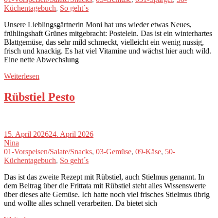
Küchentagebuch
,
So geht´s
Unsere Lieblingsgärtnerin Moni hat uns wieder etwas Neues,
frühlingshaft Grünes mitgebracht: Postelein. Das ist ein winterhartes
Blattgemüse, das sehr mild schmeckt, vielleicht ein wenig nussig,
frisch und knackig. Es hat viel Vitamine und wächst hier auch wild.
Eine nette Abwechslung
Weiterlesen
Rübstiel Pesto
15. April 2026
24. April 2026
Nina
01-Vorspeisen/Salate/Snacks
,
03-Gemüse
,
09-Käse
,
50-
Küchentagebuch
,
So geht´s
Das ist das zweite Rezept mit Rübstiel, auch Stielmus genannt. In
dem Beitrag über die Frittata mit Rübstiel steht alles Wissenswerte
über dieses alte Gemüse. Ich hatte noch viel frisches Stielmus übrig
und wollte alles schnell verarbeiten. Da bietet sich