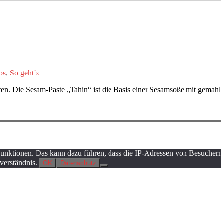
os
,
So geht´s
n. Die Sesam-Paste „Tahin“ ist die Basis einer Sesamsoße mit gemah
Funktionen. Das kann dazu führen, dass die IP-Adressen von Besuchern 
nverständnis.
OK
Datenschutz