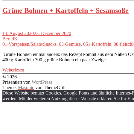
Grüne Bohnen + Kartoffeln + Sesamsoße
13. August 2020
23. Dezember 2020
BerndK
01-Vorspeisen/Salate/Snacks
,
03-Gemüse
,
051-Kartoffeln
,
08-fleischl
Grüne Bohnen einmal anders: das Rezept kommt aus dem Nahen Oste
400 g Kartoffeln 300 g grüne Bohnen ein paar Zweige
Weiterlesen
© 2026
Präsentiert von
WordPress
Theme:
Masonic
von ThemeGrill
Diese Website benutzt Cookies, Google Fonts und ähnliche Internet-
werden. Mit der weiteren Nutzung dieser Website erklären Sie Ihr Ei