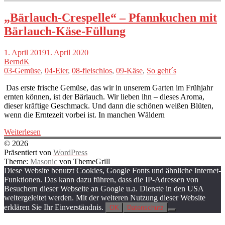
„Bärlauch-Crespelle“ – Pfannkuchen mit
Bärlauch-Käse-Füllung
1. April 2019
1. April 2020
BerndK
03-Gemüse
,
04-Eier
,
08-fleischlos
,
09-Käse
,
So geht´s
Das erste frische Gemüse, das wir in unserem Garten im Frühjahr
ernten können, ist der Bärlauch. Wir lieben ihn – dieses Aroma,
dieser kräftige Geschmack. Und dann die schönen weißen Blüten,
wenn die Erntezeit vorbei ist. In manchen Wäldern
Weiterlesen
© 2026
Präsentiert von
WordPress
Theme:
Masonic
von ThemeGrill
Diese Website benutzt Cookies, Google Fonts und ähnliche Internet-
Funktionen. Das kann dazu führen, dass die IP-Adressen von
Besuchern dieser Webseite an Google u.a. Dienste in den USA
weitergeleitet werden. Mit der weiteren Nutzung dieser Website
erklären Sie Ihr Einverständnis.
OK
Datenschutz