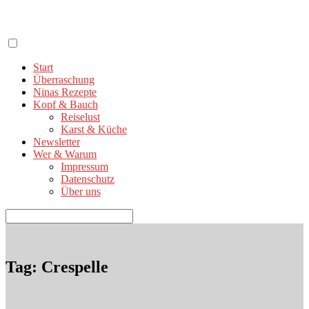
Zum
Inhalt
springen
Start
Überraschung
Ninas Rezepte
Kopf & Bauch
Reiselust
Karst & Küche
Newsletter
Wer & Warum
Impressum
Datenschutz
Über uns
Suchen
nach:
Tag: Crespelle