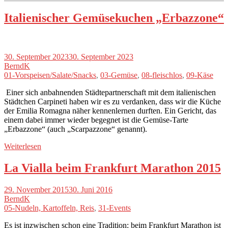
Italienischer Gemüsekuchen „Erbazzone“
30. September 2023
30. September 2023
BerndK
01-Vorspeisen/Salate/Snacks
,
03-Gemüse
,
08-fleischlos
,
09-Käse
Einer sich anbahnenden Städtepartnerschaft mit dem italienischen
Städtchen Carpineti haben wir es zu verdanken, dass wir die Küche
der Emilia Romagna näher kennenlernen durften. Ein Gericht, das
einem dabei immer wieder begegnet ist die Gemüse-Tarte
„Erbazzone“ (auch „Scarpazzone“ genannt).
Weiterlesen
La Vialla beim Frankfurt Marathon 2015
29. November 2015
30. Juni 2016
BerndK
05-Nudeln, Kartoffeln, Reis
,
31-Events
Es ist inzwischen schon eine Tradition: beim Frankfurt Marathon ist