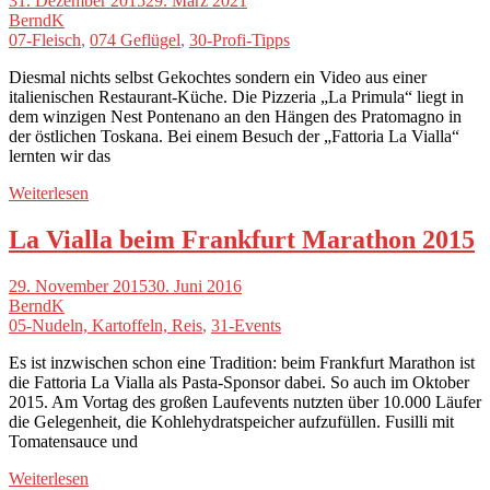
31. Dezember 2015
29. März 2021
BerndK
07-Fleisch
,
074 Geflügel
,
30-Profi-Tipps
Diesmal nichts selbst Gekochtes sondern ein Video aus einer
italienischen Restaurant-Küche. Die Pizzeria „La Primula“ liegt in
dem winzigen Nest Pontenano an den Hängen des Pratomagno in
der östlichen Toskana. Bei einem Besuch der „Fattoria La Vialla“
lernten wir das
Weiterlesen
La Vialla beim Frankfurt Marathon 2015
29. November 2015
30. Juni 2016
BerndK
05-Nudeln, Kartoffeln, Reis
,
31-Events
Es ist inzwischen schon eine Tradition: beim Frankfurt Marathon ist
die Fattoria La Vialla als Pasta-Sponsor dabei. So auch im Oktober
2015. Am Vortag des großen Laufevents nutzten über 10.000 Läufer
die Gelegenheit, die Kohlehydratspeicher aufzufüllen. Fusilli mit
Tomatensauce und
Weiterlesen