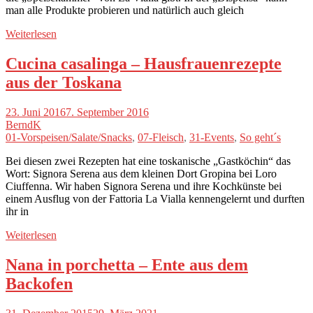
man alle Produkte probieren und natürlich auch gleich
Weiterlesen
Cucina casalinga – Hausfrauenrezepte
aus der Toskana
23. Juni 2016
7. September 2016
BerndK
01-Vorspeisen/Salate/Snacks
,
07-Fleisch
,
31-Events
,
So geht´s
Bei diesen zwei Rezepten hat eine toskanische „Gastköchin“ das
Wort: Signora Serena aus dem kleinen Dort Gropina bei Loro
Ciuffenna. Wir haben Signora Serena und ihre Kochkünste bei
einem Ausflug von der Fattoria La Vialla kennengelernt und durften
ihr in
Weiterlesen
Nana in porchetta – Ente aus dem
Backofen