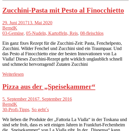
Zucchini-Pasta mit Pesto al Finocchietto
29. Juni 2017
13. Mai 2020
BerndK
03-Gemüse
,
05-Nudeln, Kartoffeln, Reis
,
08-fleischlos
Ein ganz fixes Rezept für die Zucchini-Zeit: Pasta, Fenchelpesto,
Zucchini. Wilder Fenchel und Zucchini sind ein Traumpaar. Und
das Pesto al Finocchietto eine der besten Innovationen von La
Vialla! Dieses Zucchini-Rezept geht wirklich unglaublich schnell
und schmeckt hervorragend! Zutaten Zucchini
Weiterlesen
Pizza aus der „Speisekammer“
5. September 2016
7. September 2016
BerndK
30-Profi-Tipps
,
So geht´s
Wir lieben die Produkte der „Fattoria La Vialla“ in der Toskana und
sind sehr froh, dass es seit einigen Jahren in Frankfurt-Fechenheim
die „Speisekammer“ von La Vialla gibt. In der „Dispensa“ kann