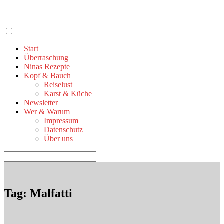
Zum
Inhalt
springen
Start
Überraschung
Ninas Rezepte
Kopf & Bauch
Reiselust
Karst & Küche
Newsletter
Wer & Warum
Impressum
Datenschutz
Über uns
Suchen
nach:
Tag: Malfatti