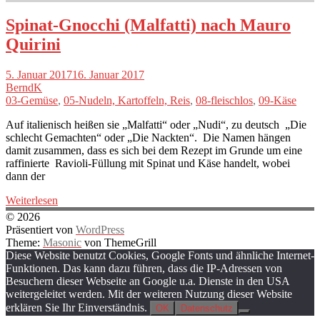
Spinat-Gnocchi (Malfatti) nach Mauro
Quirini
5. Januar 2017
16. Januar 2017
BerndK
03-Gemüse
,
05-Nudeln, Kartoffeln, Reis
,
08-fleischlos
,
09-Käse
Auf italienisch heißen sie „Malfatti“ oder „Nudi“, zu deutsch „Die
schlecht Gemachten“ oder „Die Nackten“. Die Namen hängen
damit zusammen, dass es sich bei dem Rezept im Grunde um eine
raffinierte Ravioli-Füllung mit Spinat und Käse handelt, wobei
dann der
Weiterlesen
© 2026
Präsentiert von
WordPress
Theme:
Masonic
von ThemeGrill
Diese Website benutzt Cookies, Google Fonts und ähnliche Internet-
Funktionen. Das kann dazu führen, dass die IP-Adressen von
Besuchern dieser Webseite an Google u.a. Dienste in den USA
weitergeleitet werden. Mit der weiteren Nutzung dieser Website
erklären Sie Ihr Einverständnis.
OK
Datenschutz