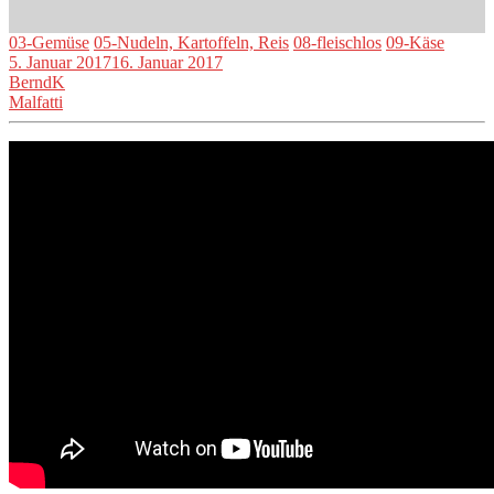
03-Gemüse
05-Nudeln, Kartoffeln, Reis
08-fleischlos
09-Käse
5. Januar 2017
16. Januar 2017
BerndK
Malfatti