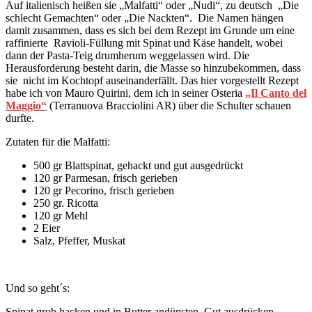
Auf italienisch heißen sie „Malfatti“ oder „Nudi“, zu deutsch „Die
schlecht Gemachten“ oder „Die Nackten“. Die Namen hängen
damit zusammen, dass es sich bei dem Rezept im Grunde um eine
raffinierte Ravioli-Füllung mit Spinat und Käse handelt, wobei
dann der Pasta-Teig drumherum weggelassen wird. Die
Herausforderung besteht darin, die Masse so hinzubekommen, dass
sie nicht im Kochtopf auseinanderfällt. Das hier vorgestellt Rezept
habe ich von Mauro Quirini, dem ich in seiner Osteria
„Il Canto del
Maggio“
(Terranuova Bracciolini AR) über die Schulter schauen
durfte.
Zutaten für die Malfatti:
500 gr Blattspinat, gehackt und gut ausgedrückt
120 gr Parmesan, frisch gerieben
120 gr Pecorino, frisch gerieben
250 gr. Ricotta
120 gr Mehl
2 Eier
Salz, Pfeffer, Muskat
Und so geht´s:
Spinat grob hacken und in Butter andünsten. Gut ausdrücken