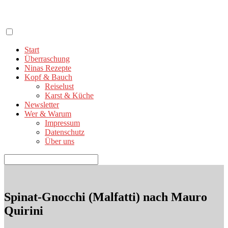
Zum
Inhalt
springen
Start
Überraschung
Ninas Rezepte
Kopf & Bauch
Reiselust
Karst & Küche
Newsletter
Wer & Warum
Impressum
Datenschutz
Über uns
Suchen
nach:
Spinat-Gnocchi (Malfatti) nach Mauro
Quirini