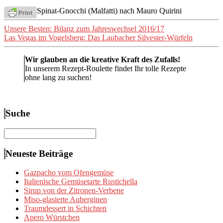
Spinat-Gnocchi (Malfatti) nach Mauro Quirini
Beitragsnavigation
Unsere Besten: Bilanz zum Jahreswechsel 2016/17
Las Vegas im Vogelsberg: Das Laubacher Silvester-Würfeln
Wir glauben an die kreative Kraft des Zufalls!
In unserem Rezept-Roulette findet Ihr tolle Rezepte
ohne lang zu suchen!
Suche
Suchen
nach:
Neueste Beiträge
Gazpacho vom Ofengemüse
Italienische Gemüsetarte Rustichella
Sirup von der Zitronen-Verbene
Miso-glasierte Auberginen
Traumdessert in Schichten
Apero Würstchen