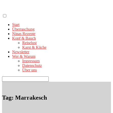
Zum
Inhalt
springen
Start
Überraschung
Ninas Rezepte
Kopf & Bauch
Reiselust
Karst & Küche
Newsletter
Wer & Warum
Impressum
Datenschutz
Über uns
Suchen
nach:
Tag: Marrakesch