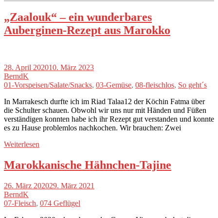
„Zaalouk“ – ein wunderbares
Auberginen-Rezept aus Marokko
28. April 2020
10. März 2023
BerndK
01-Vorspeisen/Salate/Snacks
,
03-Gemüse
,
08-fleischlos
,
So geht´s
In Marrakesch durfte ich im Riad Talaa12 der Köchin Fatma über
die Schulter schauen. Obwohl wir uns nur mit Händen und Füßen
verständigen konnten habe ich ihr Rezept gut verstanden und konnte
es zu Hause problemlos nachkochen. Wir brauchen: Zwei
Weiterlesen
Marokkanische Hähnchen-Tajine
26. März 2020
29. März 2021
BerndK
07-Fleisch
,
074 Geflügel