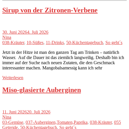
Sirup von der Zitronen-Verbene
30. Juni 2026
4. Juli 2026
Nina
038-Kräuter
,
10-Süßes
,
11-Drinks
,
50-Küchentagebuch
,
So geht´s
Jetzt in der Hitze ist man den ganzen Tag am Trinken – natürlich
Wasser. Auf die Dauer ist das ziemlich langweilig. Deshalb bin ich
immer auf der Suche nach neuen Zutaten, die den Geschmack
interessanter machen. Mangobalsamessig kann ich sehr
Weiterlesen
Miso-glasierte Auberginen
11. Juni 2026
20. Juli 2026
Nina
03-Gemüse
,
037-Auberginen,Tomaten,Paprika
,
038-Kräuter
,
055
Getreide
,
50-Küchentagebuch
,
So geht´s