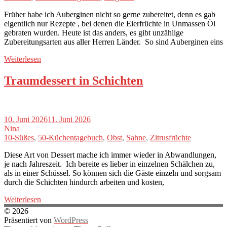
Früher habe ich Auberginen nicht so gerne zubereitet, denn es gab
eigentlich nur Rezepte , bei denen die Eierfrüchte in Unmassen Öl
gebraten wurden. Heute ist das anders, es gibt unzählige
Zubereitungsarten aus aller Herren Länder. So sind Auberginen eins
Weiterlesen
Traumdessert in Schichten
10. Juni 2026
11. Juni 2026
Nina
10-Süßes
,
50-Küchentagebuch
,
Obst
,
Sahne
,
Zitrusfrüchte
Diese Art von Dessert mache ich immer wieder in Abwandlungen,
je nach Jahreszeit. Ich bereite es lieber in einzelnen Schälchen zu,
als in einer Schüssel. So können sich die Gäste einzeln und sorgsam
durch die Schichten hindurch arbeiten und kosten,
Weiterlesen
© 2026
Präsentiert von
WordPress