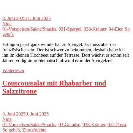
8. Juni 2025
11. Juni 2025
Nina
01-Vorspeisen/Salate/Snacks
,
031-Spargel
,
038-Kräuter
,
04-Eier
,
So
geht´s
Estragon passt ganz wunderbar zu Spargel. Es muss aber der
französische sein. Der ist schwer zu bekommen, deshalb habe ich
ihn im kleinen Hochbeet auf der Terrasse. Dort wächst er schon seit
Jahren völlig unproblematisch obwohl er in der Spargelzeit
Weiterlesen
Couscoussalat mit Rhabarber und
Salzzitrone
8. Juni 2025
9. Juni 2025
Nina
01-Vorspeisen/Salate/Snacks
,
03-Gemüse
,
038-Kräuter
,
052-Pasta
,
So geht´s
,
Zitrusfrüchte