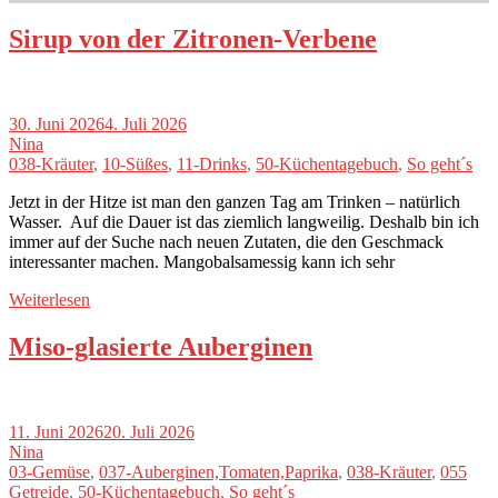
Sirup von der Zitronen-Verbene
30. Juni 2026
4. Juli 2026
Nina
038-Kräuter
,
10-Süßes
,
11-Drinks
,
50-Küchentagebuch
,
So geht´s
Jetzt in der Hitze ist man den ganzen Tag am Trinken – natürlich
Wasser. Auf die Dauer ist das ziemlich langweilig. Deshalb bin ich
immer auf der Suche nach neuen Zutaten, die den Geschmack
interessanter machen. Mangobalsamessig kann ich sehr
Weiterlesen
Miso-glasierte Auberginen
11. Juni 2026
20. Juli 2026
Nina
03-Gemüse
,
037-Auberginen,Tomaten,Paprika
,
038-Kräuter
,
055
Getreide
,
50-Küchentagebuch
,
So geht´s