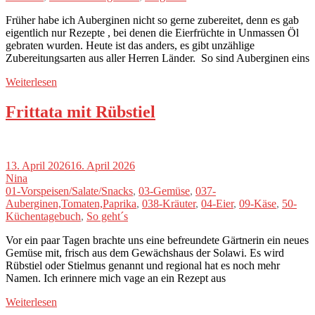
Früher habe ich Auberginen nicht so gerne zubereitet, denn es gab
eigentlich nur Rezepte , bei denen die Eierfrüchte in Unmassen Öl
gebraten wurden. Heute ist das anders, es gibt unzählige
Zubereitungsarten aus aller Herren Länder. So sind Auberginen eins
Weiterlesen
Frittata mit Rübstiel
13. April 2026
16. April 2026
Nina
01-Vorspeisen/Salate/Snacks
,
03-Gemüse
,
037-
Auberginen,Tomaten,Paprika
,
038-Kräuter
,
04-Eier
,
09-Käse
,
50-
Küchentagebuch
,
So geht´s
Vor ein paar Tagen brachte uns eine befreundete Gärtnerin ein neues
Gemüse mit, frisch aus dem Gewächshaus der Solawi. Es wird
Rübstiel oder Stielmus genannt und regional hat es noch mehr
Namen. Ich erinnere mich vage an ein Rezept aus
Weiterlesen