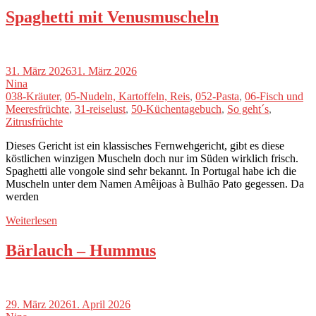
Spaghetti mit Venusmuscheln
31. März 2026
31. März 2026
Nina
038-Kräuter
,
05-Nudeln, Kartoffeln, Reis
,
052-Pasta
,
06-Fisch und
Meeresfrüchte
,
31-reiselust
,
50-Küchentagebuch
,
So geht´s
,
Zitrusfrüchte
Dieses Gericht ist ein klassisches Fernwehgericht, gibt es diese
köstlichen winzigen Muscheln doch nur im Süden wirklich frisch.
Spaghetti alle vongole sind sehr bekannt. In Portugal habe ich die
Muscheln unter dem Namen Amêijoas à Bulhão Pato gegessen. Da
werden
Weiterlesen
Bärlauch – Hummus
29. März 2026
1. April 2026