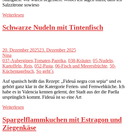
Salzzitrone sowieso
Weiterlesen
Schwarze Nudeln mit Tintenfisch
20. Dezember 2025
23. Dezember 2025
Nina
037-Auberginen,Tomaten,Paprika
,
038-Kräuter
,
05-Nudeln,
Kartoffeln, Reis
,
052-Pasta
,
06-Fisch und Meeresfrüchte
,
50-
Küchentagebuch
,
So geht´s
Auf spanisch heißt das Rezept: „Fideuá negra con sepia“ und es
gehört ganz klar in die Katergorie Ferien- und Fernwehküche. Ich
habe es in Valencia kennen gelernt, der Stadt aus der die Paella
ursprünglich kommt. Fideuá ist so eine Art
Weiterlesen
Spargelflammkuchen mit Estragon und
Ziegenkäse