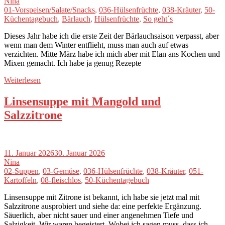
Nina
01-Vorspeisen/Salate/Snacks
,
036-Hülsenfrüchte
,
038-Kräuter
,
50-
Küchentagebuch
,
Bärlauch
,
Hülsenfrüchte
,
So geht´s
Dieses Jahr habe ich die erste Zeit der Bärlauchsaison verpasst, aber
wenn man dem Winter entflieht, muss man auch auf etwas
verzichten. Mitte März habe ich mich aber mit Elan ans Kochen und
Mixen gemacht. Ich habe ja genug Rezepte
Weiterlesen
Linsensuppe mit Mangold und
Salzzitrone
11. Januar 2026
30. Januar 2026
Nina
02-Suppen
,
03-Gemüse
,
036-Hülsenfrüchte
,
038-Kräuter
,
051-
Kartoffeln
,
08-fleischlos
,
50-Küchentagebuch
Linsensuppe mit Zitrone ist bekannt, ich habe sie jetzt mal mit
Salzzitrone ausprobiert und siehe da: eine perfekte Ergänzung.
Säuerlich, aber nicht sauer und einer angenehmen Tiefe und
Salzigkeit. Wir waren begeistert. Wobei ich sagen muss, dass ich