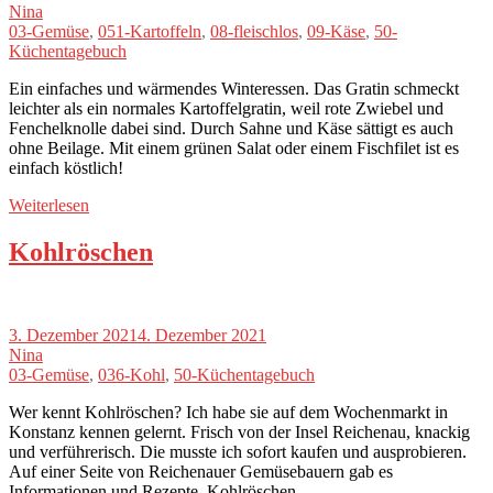
Nina
03-Gemüse
,
051-Kartoffeln
,
08-fleischlos
,
09-Käse
,
50-
Küchentagebuch
Ein einfaches und wärmendes Winteressen. Das Gratin schmeckt
leichter als ein normales Kartoffelgratin, weil rote Zwiebel und
Fenchelknolle dabei sind. Durch Sahne und Käse sättigt es auch
ohne Beilage. Mit einem grünen Salat oder einem Fischfilet ist es
einfach köstlich!
Weiterlesen
Kohlröschen
3. Dezember 2021
4. Dezember 2021
Nina
03-Gemüse
,
036-Kohl
,
50-Küchentagebuch
Wer kennt Kohlröschen? Ich habe sie auf dem Wochenmarkt in
Konstanz kennen gelernt. Frisch von der Insel Reichenau, knackig
und verführerisch. Die musste ich sofort kaufen und ausprobieren.
Auf einer Seite von Reichenauer Gemüsebauern gab es
Informationen und Rezepte. Kohlröschen