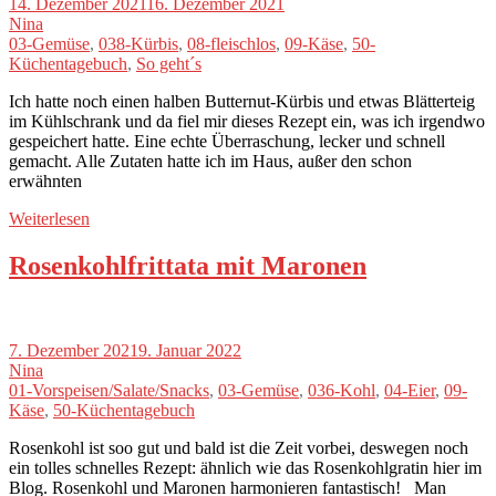
14. Dezember 2021
16. Dezember 2021
Nina
03-Gemüse
,
038-Kürbis
,
08-fleischlos
,
09-Käse
,
50-
Küchentagebuch
,
So geht´s
Ich hatte noch einen halben Butternut-Kürbis und etwas Blätterteig
im Kühlschrank und da fiel mir dieses Rezept ein, was ich irgendwo
gespeichert hatte. Eine echte Überraschung, lecker und schnell
gemacht. Alle Zutaten hatte ich im Haus, außer den schon
erwähnten
Weiterlesen
Rosenkohlfrittata mit Maronen
7. Dezember 2021
9. Januar 2022
Nina
01-Vorspeisen/Salate/Snacks
,
03-Gemüse
,
036-Kohl
,
04-Eier
,
09-
Käse
,
50-Küchentagebuch
Rosenkohl ist soo gut und bald ist die Zeit vorbei, deswegen noch
ein tolles schnelles Rezept: ähnlich wie das Rosenkohlgratin hier im
Blog. Rosenkohl und Maronen harmonieren fantastisch! Man