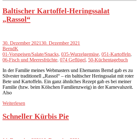
Baltischer Kartoffel-Heringssalat
„Rassol“
30. Dezember 2021
30. Dezember 2021
BerndK
01-Vorspeisen/Salate/Snacks
,
035-Wurzelgemüse
,
051-Kartoffeln
,
06-Fisch und Meeresfrüchte
,
074 Geflügel
,
50-Küchentagebuch
In der Familie meines Webmasters und Ehemanns Bernd gab es zu
Silvester traditionell „Rassol“ – ein baltischer Heringssalat mit roter
Bete und Kartoffeln. Ein ganz ähnliches Rezept gab es bei meiner
Familie (bzw. beim Kölschen Familienzweig) in der Karnevalszeit.
Also
Weiterlesen
Schneller Kürbis Pie