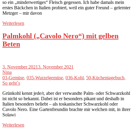
so ein „minderwertiges“ Fleisch gegessen. Ich habe damals mein
erstes Bäckchen in Italien probiert, weil ein guter Freund – gelernter
Metzger – mir davon
Weiterlesen
Palmkohl („Cavolo Nero“) mit gelben
Beten
3. November 2021
3. November 2021
Nina
03-Gemüse
,
035-Wurzelgemüse
,
036-Kohl
,
50-Küchentagebuch
,
So geht´s
Grünkohl kennt jede/r, aber der verwandte Palm- oder Schwarzkohl
ist nicht so bekannt. Dabei ist er besonders pikant und deshalb in
Italien besonders beliebt – als toskanischer Schwarzkohl oder
Cavolo Nero. Eine Gartenfreundin brachte mir welchen mit, in ihrer
Solawi
Weiterlesen