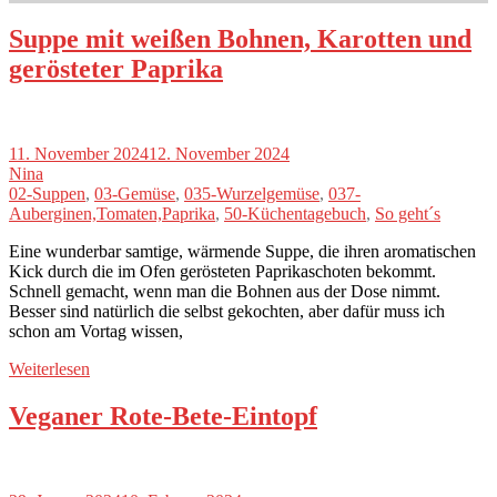
Suppe mit weißen Bohnen, Karotten und
gerösteter Paprika
11. November 2024
12. November 2024
Nina
02-Suppen
,
03-Gemüse
,
035-Wurzelgemüse
,
037-
Auberginen,Tomaten,Paprika
,
50-Küchentagebuch
,
So geht´s
Eine wunderbar samtige, wärmende Suppe, die ihren aromatischen
Kick durch die im Ofen gerösteten Paprikaschoten bekommt.
Schnell gemacht, wenn man die Bohnen aus der Dose nimmt.
Besser sind natürlich die selbst gekochten, aber dafür muss ich
schon am Vortag wissen,
Weiterlesen
Veganer Rote-Bete-Eintopf