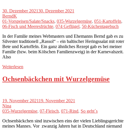
30. Dezember 2021
30. Dezember 2021
BerndK
01-Vorspeisen/Salate/Snacks
,
035-Wurzelgemüse
,
051-Kartoffeln
,
06-Fisch und Meeresfrüchte
,
074 Geflügel
,
50-Küchentagebuch
In der Familie meines Webmasters und Ehemanns Bernd gab es zu
Silvester traditionell „Rassol“ – ein baltischer Heringssalat mit roter
Bete und Kartoffeln. Ein ganz ähnliches Rezept gab es bei meiner
Familie (bzw. beim Kölschen Familienzweig) in der Karnevalszeit.
Also
Weiterlesen
Ochsenbäckchen mit Wurzelgemüse
19. November 2021
19. November 2021
Nina
035-Wurzelgemüse
,
07-Fleisch
,
071-Rind
,
So geht´s
Ochsenbäckchen sind inzwischen eins der vielen Lieblingsgerichte
meines Mannes. Vor zwanzig Jahren hat in Deutschland niemand