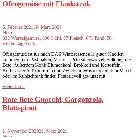
Ofengemüse mit Flanksteak
5. Februar 2021
29. März 2021
Nina
035-Wurzelgemüse
,
036-Kohl
,
07-Fleisch
,
071-Rind
,
50-
Küchentagebuch
Ofengemüse ist für mich DAS Winteressen: alle guten Knollen
kommen rein: Pastinaken, Möhren, Petersilienwurzel, Sellerie, rote
Bete. Außerdem Kohl: Blumenkohl, Brokkoli und Kartoffeln,
Kürbis oder Süßkartoffeln und Zwiebeln. Was man auf dem Markt
oder im Kühlschrank findet. Fantasievoll gewürzt mit
Weiterlesen
Rote Bete Gnocchi, Gorgonzola,
Blattspinat
1. November 2020
21. März 2021
Nina