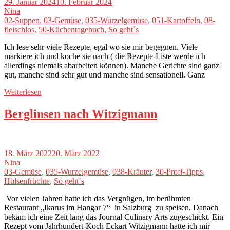
29. Januar 2024
10. Februar 2024
Nina
02-Suppen
,
03-Gemüse
,
035-Wurzelgemüse
,
051-Kartoffeln
,
08-
fleischlos
,
50-Küchentagebuch
,
So geht´s
Ich lese sehr viele Rezepte, egal wo sie mir begegnen. Viele
markiere ich und koche sie nach ( die Rezepte-Liste werde ich
allerdings niemals abarbeiten können). Manche Gerichte sind ganz
gut, manche sind sehr gut und manche sind sensationell. Ganz
Weiterlesen
Berglinsen nach Witzigmann
18. März 2022
20. März 2022
Nina
03-Gemüse
,
035-Wurzelgemüse
,
038-Kräuter
,
30-Profi-Tipps
,
Hülsenfrüchte
,
So geht´s
Vor vielen Jahren hatte ich das Vergnügen, im berühmten
Restaurant „Ikarus im Hangar 7“ in Salzburg zu speisen. Danach
bekam ich eine Zeit lang das Journal Culinary Arts zugeschickt. Ein
Rezept vom Jahrhundert-Koch Eckart Witzigmann hatte ich mir