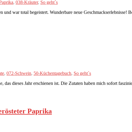
Paprika
,
038-Kräuter
,
So geht´s
en und war total begeistert. Wunderbare neue Geschmackserlebnisse! Be
hte
,
072-Schwein
,
50-Küchentagebuch
,
So geht´s
s dieses Jahr erschienen ist. Die Zutaten haben mich sofort faszinier
rösteter Paprika