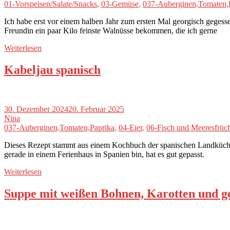
01-Vorspeisen/Salate/Snacks
,
03-Gemüse
,
037-Auberginen,Tomaten,
Ich habe erst vor einem halben Jahr zum ersten Mal georgisch gegess
Freundin ein paar Kilo feinste Walnüsse bekommen, die ich gerne
Weiterlesen
Kabeljau spanisch
30. Dezember 2024
20. Februar 2025
Nina
037-Auberginen,Tomaten,Paprika
,
04-Eier
,
06-Fisch und Meeresfrüc
Dieses Rezept stammt aus einem Kochbuch der spanischen Landküche, da
gerade in einem Ferienhaus in Spanien bin, hat es gut gepasst.
Weiterlesen
Suppe mit weißen Bohnen, Karotten und ge