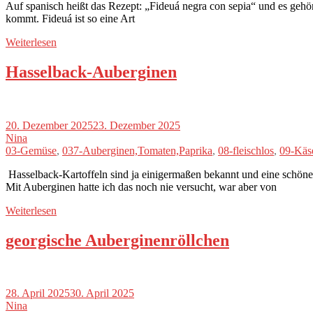
Auf spanisch heißt das Rezept: „Fideuá negra con sepia“ und es gehört
kommt. Fideuá ist so eine Art
Weiterlesen
Hasselback-Auberginen
20. Dezember 2025
23. Dezember 2025
Nina
03-Gemüse
,
037-Auberginen,Tomaten,Paprika
,
08-fleischlos
,
09-Käs
Hasselback-Kartoffeln sind ja einigermaßen bekannt und eine schöne
Mit Auberginen hatte ich das noch nie versucht, war aber von
Weiterlesen
georgische Auberginenröllchen
28. April 2025
30. April 2025
Nina