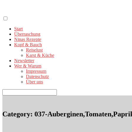
Zum
Inhalt
springen
Start
Überraschung
Ninas Rezepte
Kopf & Bauch
Reiselust
Karst & Küche
Newsletter
Wer & Warum
Impressum
Datenschutz
Über uns
Suchen
nach:
Category: 037-Auberginen,Tomaten,Papri