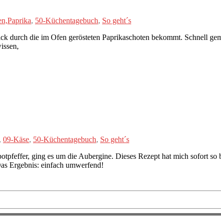
n,Paprika
,
50-Küchentagebuch
,
So geht´s
ck durch die im Ofen gerösteten Paprikaschoten bekommt. Schnell ge
issen,
,
09-Käse
,
50-Küchentagebuch
,
So geht´s
feffer, ging es um die Aubergine. Dieses Rezept hat mich sofort so beg
Das Ergebnis: einfach umwerfend!