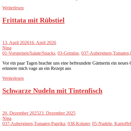
Weiterlesen
Frittata mit Rübstiel
13. April 2026
16. April 2026
Nina
01-Vorspeisen/Salate/Snacks
,
03-Gemüse
,
037-Auberginen,Tomaten,
Vor ein paar Tagen brachte uns eine befreundete Gärtnerin ein neue
erinnere mich vage an ein Rezept aus
Weiterlesen
Schwarze Nudeln mit Tintenfisch
20. Dezember 2025
23. Dezember 2025
Nina
037-Auberginen,Tomaten,Paprika
,
038-Kräuter
,
05-Nudeln, Kartoffel