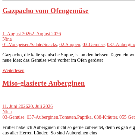
Gazpacho vom Ofengemüse
1. August 2026
2. August 2026
Nina
01-Vorspeisen/Salate/Snacks
,
02-Suppen
,
03-Gemüse
,
037-Aubergin
Gazpacho, die kalte spanische Suppe, ist an den heissen Tagen ein wu
neue Idee: das Gemüse wird vorher im Ofen geröstet
Weiterlesen
Miso-glasierte Auberginen
11. Juni 2026
20. Juli 2026
Nina
03-Gemüse
,
037-Auberginen,Tomaten,Paprika
,
038-Kräuter
,
055 Get
Früher habe ich Auberginen nicht so gerne zubereitet, denn es gab ei
aus aller Herren Länder. So sind Auberginen eins