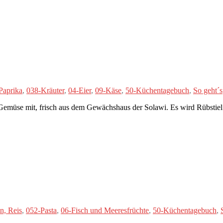
Paprika
,
038-Kräuter
,
04-Eier
,
09-Käse
,
50-Küchentagebuch
,
So geht´s
s Gemüse mit, frisch aus dem Gewächshaus der Solawi. Es wird Rübstie
n, Reis
,
052-Pasta
,
06-Fisch und Meeresfrüchte
,
50-Küchentagebuch
,