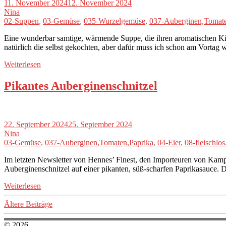
11. November 2024
12. November 2024
Nina
02-Suppen
,
03-Gemüse
,
035-Wurzelgemüse
,
037-Auberginen,Tomate
Eine wunderbar samtige, wärmende Suppe, die ihren aromatischen Ki
natürlich die selbst gekochten, aber dafür muss ich schon am Vortag w
Weiterlesen
Pikantes Auberginenschnitzel
22. September 2024
25. September 2024
Nina
03-Gemüse
,
037-Auberginen,Tomaten,Paprika
,
04-Eier
,
08-fleischlos
Im letzten Newsletter von Hennes’ Finest, den Importeuren von Kampotp
Auberginenschnitzel auf einer pikanten, süß-scharfen Paprikasauce. 
Weiterlesen
Beitragsnavigation
Ältere Beiträge
© 2026