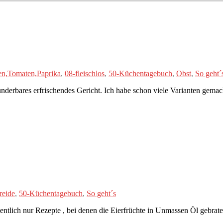
en,Tomaten,Paprika
,
08-fleischlos
,
50-Küchentagebuch
,
Obst
,
So geht´
nderbares erfrischendes Gericht. Ich habe schon viele Varianten gemach
reide
,
50-Küchentagebuch
,
So geht´s
gentlich nur Rezepte , bei denen die Eierfrüchte in Unmassen Öl gebrat