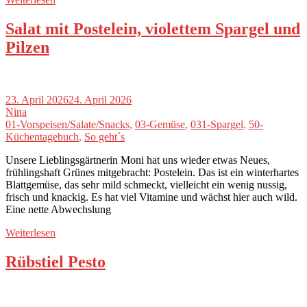
Salat mit Postelein, violettem Spargel und
Pilzen
23. April 2026
24. April 2026
Nina
01-Vorspeisen/Salate/Snacks
,
03-Gemüse
,
031-Spargel
,
50-
Küchentagebuch
,
So geht´s
Unsere Lieblingsgärtnerin Moni hat uns wieder etwas Neues,
frühlingshaft Grünes mitgebracht: Postelein. Das ist ein winterhartes
Blattgemüse, das sehr mild schmeckt, vielleicht ein wenig nussig,
frisch und knackig. Es hat viel Vitamine und wächst hier auch wild.
Eine nette Abwechslung
Weiterlesen
Rübstiel Pesto