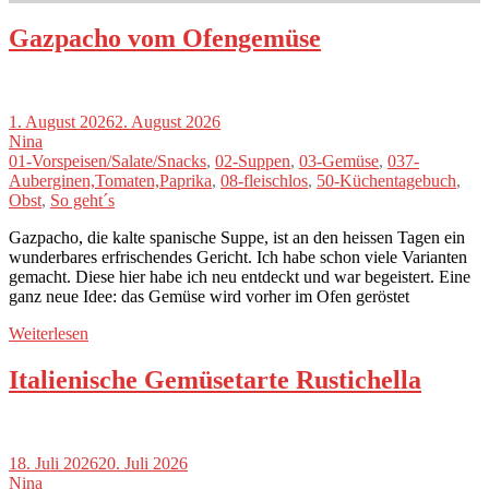
Gazpacho vom Ofengemüse
1. August 2026
2. August 2026
Nina
01-Vorspeisen/Salate/Snacks
,
02-Suppen
,
03-Gemüse
,
037-
Auberginen,Tomaten,Paprika
,
08-fleischlos
,
50-Küchentagebuch
,
Obst
,
So geht´s
Gazpacho, die kalte spanische Suppe, ist an den heissen Tagen ein
wunderbares erfrischendes Gericht. Ich habe schon viele Varianten
gemacht. Diese hier habe ich neu entdeckt und war begeistert. Eine
ganz neue Idee: das Gemüse wird vorher im Ofen geröstet
Weiterlesen
Italienische Gemüsetarte Rustichella
18. Juli 2026
20. Juli 2026
Nina