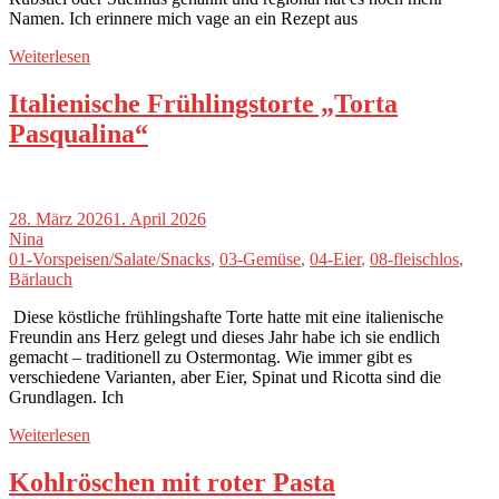
Namen. Ich erinnere mich vage an ein Rezept aus
Weiterlesen
Italienische Frühlingstorte „Torta
Pasqualina“
28. März 2026
1. April 2026
Nina
01-Vorspeisen/Salate/Snacks
,
03-Gemüse
,
04-Eier
,
08-fleischlos
,
Bärlauch
Diese köstliche frühlingshafte Torte hatte mit eine italienische
Freundin ans Herz gelegt und dieses Jahr habe ich sie endlich
gemacht – traditionell zu Ostermontag. Wie immer gibt es
verschiedene Varianten, aber Eier, Spinat und Ricotta sind die
Grundlagen. Ich
Weiterlesen
Kohlröschen mit roter Pasta