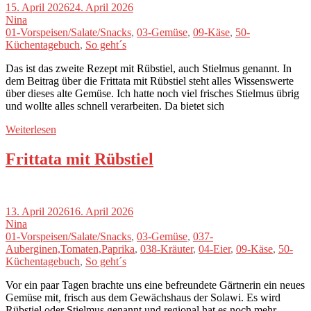
15. April 2026
24. April 2026
Nina
01-Vorspeisen/Salate/Snacks
,
03-Gemüse
,
09-Käse
,
50-
Küchentagebuch
,
So geht´s
Das ist das zweite Rezept mit Rübstiel, auch Stielmus genannt. In
dem Beitrag über die Frittata mit Rübstiel steht alles Wissenswerte
über dieses alte Gemüse. Ich hatte noch viel frisches Stielmus übrig
und wollte alles schnell verarbeiten. Da bietet sich
Weiterlesen
Frittata mit Rübstiel
13. April 2026
16. April 2026
Nina
01-Vorspeisen/Salate/Snacks
,
03-Gemüse
,
037-
Auberginen,Tomaten,Paprika
,
038-Kräuter
,
04-Eier
,
09-Käse
,
50-
Küchentagebuch
,
So geht´s
Vor ein paar Tagen brachte uns eine befreundete Gärtnerin ein neues
Gemüse mit, frisch aus dem Gewächshaus der Solawi. Es wird
Rübstiel oder Stielmus genannt und regional hat es noch mehr