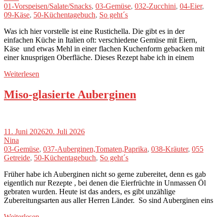
01-Vorspeisen/Salate/Snacks
,
03-Gemüse
,
032-Zucchini
,
04-Eier
,
09-Käse
,
50-Küchentagebuch
,
So geht´s
Was ich hier vorstelle ist eine Rustichella. Die gibt es in der
einfachen Küche in Italien oft: verschiedene Gemüse mit Eiern,
Käse und etwas Mehl in einer flachen Kuchenform gebacken mit
einer knusprigen Oberfläche. Dieses Rezept habe ich in einem
Weiterlesen
Miso-glasierte Auberginen
11. Juni 2026
20. Juli 2026
Nina
03-Gemüse
,
037-Auberginen,Tomaten,Paprika
,
038-Kräuter
,
055
Getreide
,
50-Küchentagebuch
,
So geht´s
Früher habe ich Auberginen nicht so gerne zubereitet, denn es gab
eigentlich nur Rezepte , bei denen die Eierfrüchte in Unmassen Öl
gebraten wurden. Heute ist das anders, es gibt unzählige
Zubereitungsarten aus aller Herren Länder. So sind Auberginen eins
Weiterlesen