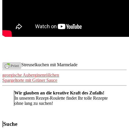
Streuselkuchen mit Marmelade
Beitragsnavigation
georgische Auberginenröllchen
Spargeltorte mit Grüner Sauce
Wir glauben an die kreative Kraft des Zufalls!
In unserem Rezept-Roulette findet Ihr tolle Rezepte
ohne lang zu suchen!
Suche