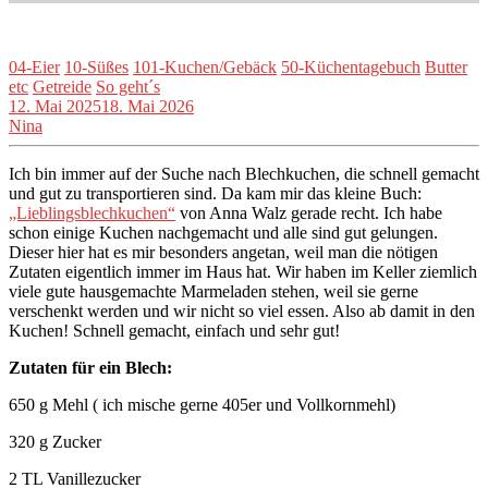
04-Eier
10-Süßes
101-Kuchen/Gebäck
50-Küchentagebuch
Butter
etc
Getreide
So geht´s
12. Mai 2025
18. Mai 2026
Nina
Ich bin immer auf der Suche nach Blechkuchen, die schnell gemacht
und gut zu transportieren sind. Da kam mir das kleine Buch:
„Lieblingsblechkuchen“
von Anna Walz gerade recht. Ich habe
schon einige Kuchen nachgemacht und alle sind gut gelungen.
Dieser hier hat es mir besonders angetan, weil man die nötigen
Zutaten eigentlich immer im Haus hat. Wir haben im Keller ziemlich
viele gute hausgemachte Marmeladen stehen, weil sie gerne
verschenkt werden und wir nicht so viel essen. Also ab damit in den
Kuchen! Schnell gemacht, einfach und sehr gut!
Zutaten für ein Blech:
650 g Mehl ( ich mische gerne 405er und Vollkornmehl)
320 g Zucker
2 TL Vanillezucker