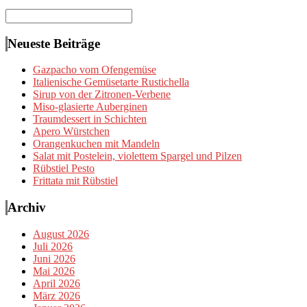
Suchen
nach:
Neueste Beiträge
Gazpacho vom Ofengemüse
Italienische Gemüsetarte Rustichella
Sirup von der Zitronen-Verbene
Miso-glasierte Auberginen
Traumdessert in Schichten
Apero Würstchen
Orangenkuchen mit Mandeln
Salat mit Postelein, violettem Spargel und Pilzen
Rübstiel Pesto
Frittata mit Rübstiel
Archiv
August 2026
Juli 2026
Juni 2026
Mai 2026
April 2026
März 2026