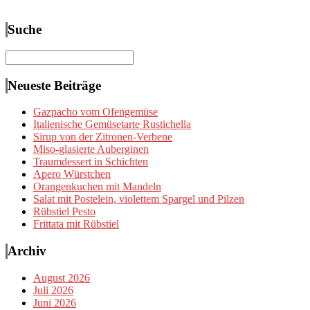
Suche
Suchen
nach:
Neueste Beiträge
Gazpacho vom Ofengemüse
Italienische Gemüsetarte Rustichella
Sirup von der Zitronen-Verbene
Miso-glasierte Auberginen
Traumdessert in Schichten
Apero Würstchen
Orangenkuchen mit Mandeln
Salat mit Postelein, violettem Spargel und Pilzen
Rübstiel Pesto
Frittata mit Rübstiel
Archiv
August 2026
Juli 2026
Juni 2026