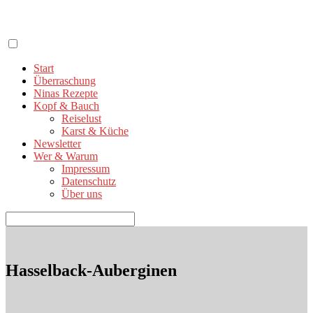
Zum
Inhalt
springen
Start
Überraschung
Ninas Rezepte
Kopf & Bauch
Reiselust
Karst & Küche
Newsletter
Wer & Warum
Impressum
Datenschutz
Über uns
Suchen
nach:
Hasselback-Auberginen