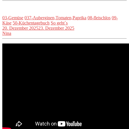
03-Gemüse
037-Auberginen,Tomaten,Paprika
08-fleischlos
09-
Käse
50-Küchentagebuch
So geht´s
20. Dezember 2025
23. Dezember 2025
Nina