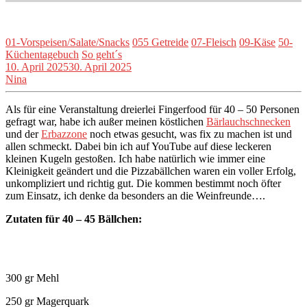
01-Vorspeisen/Salate/Snacks
055 Getreide
07-Fleisch
09-Käse
50-
Küchentagebuch
So geht´s
10. April 2025
30. April 2025
Nina
Als für eine Veranstaltung dreierlei Fingerfood für 40 – 50 Personen
gefragt war, habe ich außer meinen köstlichen
Bärlauchschnecken
und der
Erbazzone
noch etwas gesucht, was fix zu machen ist und
allen schmeckt. Dabei bin ich auf YouTube auf diese leckeren
kleinen Kugeln gestoßen. Ich habe natürlich wie immer eine
Kleinigkeit geändert und die Pizzabällchen waren ein voller Erfolg,
unkompliziert und richtig gut. Die kommen bestimmt noch öfter
zum Einsatz, ich denke da besonders an die Weinfreunde….
Zutaten für 40 – 45 Bällchen:
300 gr Mehl
250 gr Magerquark