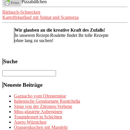
Pizzabällchen
Beitragsnavigation
Bärlauch-Schnecken
Kartoffelauflauf mit Spinat und Scamorza
Wir glauben an die kreative Kraft des Zufalls!
In unserem Rezept-Roulette findet Ihr tolle Rezepte
ohne lang zu suchen!
Suche
Suchen
nach:
Neueste Beiträge
Gazpacho vom Ofengemüse
Italienische Gemüsetarte Rustichella
Sirup von der Zitronen-Verbene
Miso-glasierte Auberginen
Traumdessert in Schichten
Apero Würstchen
Orangenkuchen mit Mandeln