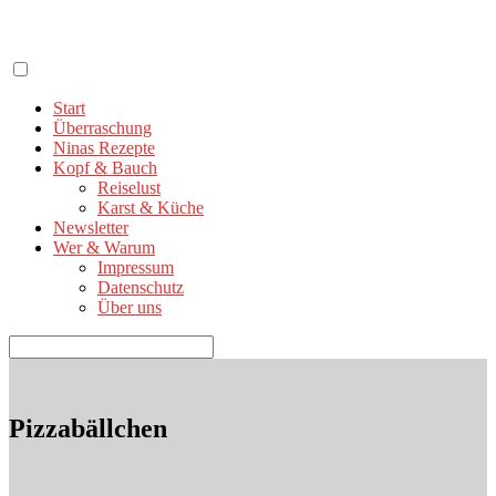
Zum
Inhalt
springen
Start
Überraschung
Ninas Rezepte
Kopf & Bauch
Reiselust
Karst & Küche
Newsletter
Wer & Warum
Impressum
Datenschutz
Über uns
Suchen
nach:
Pizzabällchen