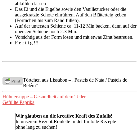
abkühlen lassen.
Das Ei und die Eigelbe sowie den Vanillezucker oder die
ausgekratzte Schote einrühren. Auf den Blätterteig geben
(Förmchen bis zum Rand füllen).
Auf der untersten Schiene ca. 11-12 Min backen, dann auf der
obersten Schiene noch 2-3 Min.
Vorsichtig aus der Form lösen und mit etwas Zimt bestreuen.
F e r t i g !!!
Törtchen aus Lissabon – „Pasteis de Nata / Pasteis de
Belém“
Beitragsnavigation
Hühnersuppe – Gesundheit auf dem Teller
Gefüllte Paprika
Wir glauben an die kreative Kraft des Zufalls!
In unserem Rezept-Roulette findet Ihr tolle Rezepte
ohne lang zu suchen!