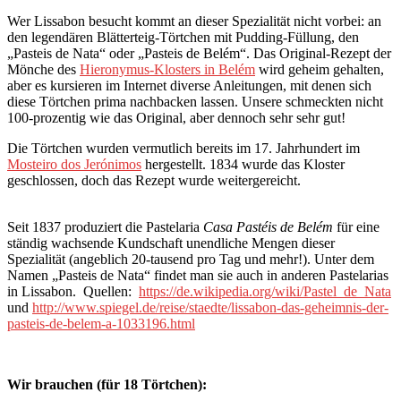
Wer Lissabon besucht kommt an dieser Spezialität nicht vorbei: an
den legendären Blätterteig-Törtchen mit Pudding-Füllung, den
„Pasteis de Nata“ oder „Pasteis de Belém“. Das Original-Rezept der
Mönche des
Hieronymus-Klosters in Belém
wird geheim gehalten,
aber es kursieren im Internet diverse Anleitungen, mit denen sich
diese Törtchen prima nachbacken lassen. Unsere schmeckten nicht
100-prozentig wie das Original, aber dennoch sehr sehr gut!
Die Törtchen wurden vermutlich bereits im 17. Jahrhundert im
Mosteiro dos Jerónimos
hergestellt. 1834 wurde das Kloster
geschlossen, doch das Rezept wurde weitergereicht.
Seit 1837 produziert die Pastelaria
Casa Pastéis de Belém
für eine
ständig wachsende Kundschaft unendliche Mengen dieser
Spezialität (angeblich 20-tausend pro Tag und mehr!). Unter dem
Namen „Pasteis de Nata“ findet man sie auch in anderen Pastelarias
in Lissabon. Quellen:
https://de.wikipedia.org/wiki/Pastel_de_Nata
und
http://www.spiegel.de/reise/staedte/lissabon-das-geheimnis-der-
pasteis-de-belem-a-1033196.html
Wir brauchen (für 18 Törtchen):