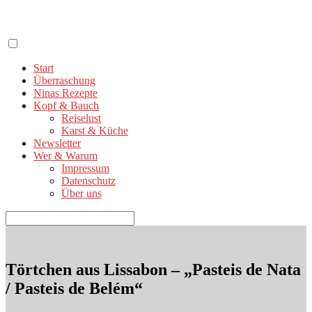
Zum
Inhalt
springen
Start
Überraschung
Ninas Rezepte
Kopf & Bauch
Reiselust
Karst & Küche
Newsletter
Wer & Warum
Impressum
Datenschutz
Über uns
Suchen
nach:
Törtchen aus Lissabon – „Pasteis de Nata
/ Pasteis de Belém“