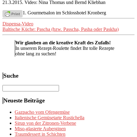
21.3.2015. Video: Nina Thomas und Bernd Kliebhan
1. Gourmetsalon im Schlosshotel Kronberg
Beitragsnavigation
Dispensa-Video
Baltische Küche: Pascha (bzw. Passcha, Pasha oder Paskha)
Wir glauben an die kreative Kraft des Zufalls!
In unserem Rezept-Roulette findet Ihr tolle Rezepte
ohne lang zu suchen!
Suche
Suchen
nach:
Neueste Beiträge
Gazpacho vom Ofengemüse
Italienische Gemüsetarte Rustichella
Sirup von der Zitronen-Verbene
Miso-glasierte Auberginen
Traumdessert in Schichten