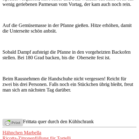
wenig geriebenen Parmesan vom Vortag, der kam auch noch rein.
Auf die Gemüsemasse in der Pfanne gießen. Hitze erhöhen, damit
die Unterseite schön anbrät.
Sobald Dampf aufsteigt die Pfanne in den vorgeheizten Backofen
stellen. Bei 180 Grad backen, bis die Oberseite fest ist.
Beim Rausnehmen die Handschuhe nicht vergessen! Reicht für
zwei bis drei Personen. Falls noch ein Stückchen übrig bleibt, freut
man sich am nächsten Tag darüber.
Frittata quer durch den Kühlschrank
Beitragsnavigation
Hähnchen Marbella
Ricotta-Zitronenfüllung für Tortelli