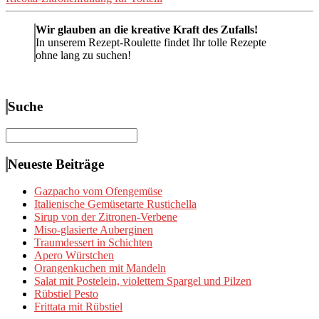
Wir glauben an die kreative Kraft des Zufalls!
In unserem Rezept-Roulette findet Ihr tolle Rezepte
ohne lang zu suchen!
Suche
Suchen
nach:
Neueste Beiträge
Gazpacho vom Ofengemüse
Italienische Gemüsetarte Rustichella
Sirup von der Zitronen-Verbene
Miso-glasierte Auberginen
Traumdessert in Schichten
Apero Würstchen
Orangenkuchen mit Mandeln
Salat mit Postelein, violettem Spargel und Pilzen
Rübstiel Pesto
Frittata mit Rübstiel