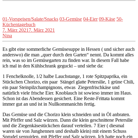
01-Vorspeisen/Salate/Snacks
03-Gemüse
04-Eier
09-Käse
50-
Küchentagebuch
7. März 2021
7. März 2021
Nina
Es gibt eine sommerliche Gemüsesuppe in Hessen ( und sicher auch
anderswo) die man „quer durch den Garten“ nennt. Da kommt alles
rein, was so im Gemüsegarten zu finden war. In diesem Fall habe
ich mal in den Kühlschrank geguckt – und siehe da:
1 Fenchelknolle, 1/2 halbe Lauchstange, 1 rote Spitzpaprika, ein
Stückchen Chorizo, ein paar Stängel glatte Petersilie, 1 grüne Chili,
ein paar Steinpilzchampignons, etwas Ziegenfrischkäse und
natürlich viele frische Eier. Knoblauch ist sowieso immer im Haus.
Schon ist das Abendessen gesichert. Eine Reste-Frittata kommt
immer gut an und ist in Nullkommanichts fertig.
Das Gemüse und die Chorizo klein schneiden und in Öl anbraten.
Mit Pfeffer und Salz würzen. Dann die klein geschnittene Petersilie
und die Ziegenkäsestückchen darauf verteilen. 7 Eier ( diesmal
waren sie von Junghennen und deshalb klein) mit einem Schuss
Sprudel verquirlen, mit Pfeffer und Salz würzen. Ich hatte noch ein