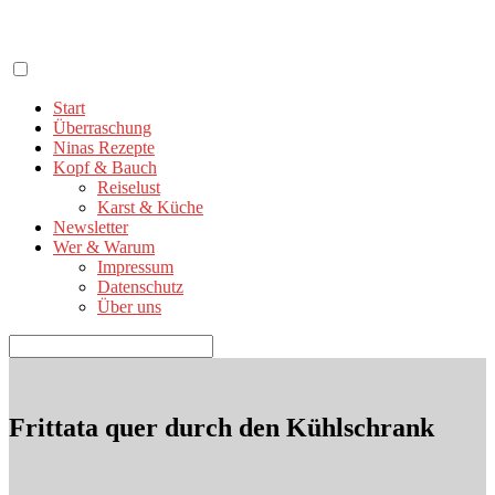
Zum
Inhalt
springen
Start
Überraschung
Ninas Rezepte
Kopf & Bauch
Reiselust
Karst & Küche
Newsletter
Wer & Warum
Impressum
Datenschutz
Über uns
Suchen
nach:
Frittata quer durch den Kühlschrank