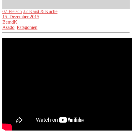
07-Fleisch
32-Karst & Küche
15. Dezember 2015
BerndK
Asado
,
Patagonien