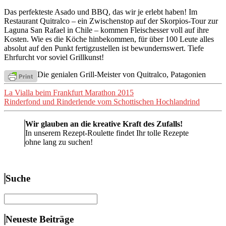
Das perfekteste Asado und BBQ, das wir je erlebt haben! Im
Restaurant Quitralco – ein Zwischenstop auf der Skorpios-Tour zur
Laguna San Rafael in Chile – kommen Fleischesser voll auf ihre
Kosten. Wie es die Köche hinbekommen, für über 100 Leute alles
absolut auf den Punkt fertigzustellen ist bewundernswert. Tiefe
Ehrfurcht vor soviel Grillkunst!
Die genialen Grill-Meister von Quitralco, Patagonien
Beitragsnavigation
La Vialla beim Frankfurt Marathon 2015
Rinderfond und Rinderlende vom Schottischen Hochlandrind
Wir glauben an die kreative Kraft des Zufalls!
In unserem Rezept-Roulette findet Ihr tolle Rezepte
ohne lang zu suchen!
Suche
Suchen
nach:
Neueste Beiträge