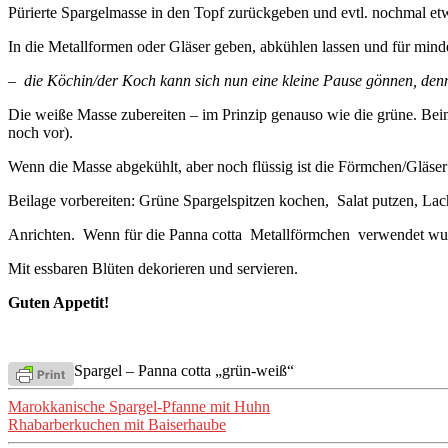
Pürierte Spargelmasse in den Topf zurückgeben und evtl. nochmal etw
In die Metallformen oder Gläser geben, abkühlen lassen und für mind
– die Köchin/der Koch kann sich nun eine kleine Pause gönnen, denn 
Die weiße Masse zubereiten – im Prinzip genauso wie die grüne. Bei
noch vor).
Wenn die Masse abgekühlt, aber noch flüssig ist die Förmchen/Gläse
Beilage vorbereiten: Grüne Spargelspitzen kochen, Salat putzen, Lach
Anrichten. Wenn für die Panna cotta Metallförmchen verwendet wur
Mit essbaren Blüten dekorieren und servieren.
Guten Appetit!
Spargel – Panna cotta „grün-weiß“
Beitragsnavigation
Marokkanische Spargel-Pfanne mit Huhn
Rhabarberkuchen mit Baiserhaube