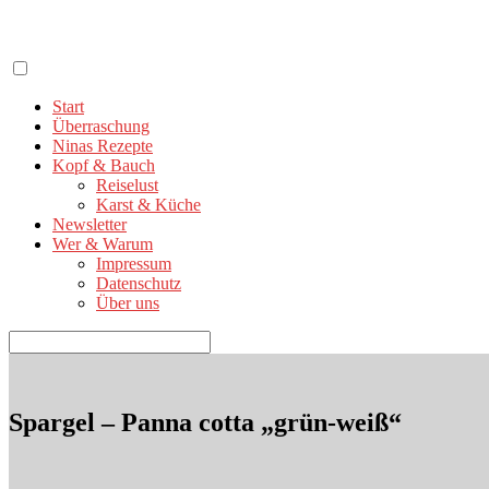
Zum
Inhalt
springen
Start
Überraschung
Ninas Rezepte
Kopf & Bauch
Reiselust
Karst & Küche
Newsletter
Wer & Warum
Impressum
Datenschutz
Über uns
Suchen
nach:
Spargel – Panna cotta „grün-weiß“