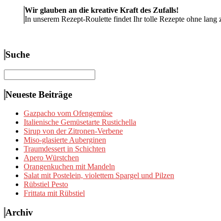
Wir glauben an die kreative Kraft des Zufalls!
In unserem Rezept-Roulette findet Ihr tolle Rezepte ohne lang 
Suche
Suchen
nach:
Neueste Beiträge
Gazpacho vom Ofengemüse
Italienische Gemüsetarte Rustichella
Sirup von der Zitronen-Verbene
Miso-glasierte Auberginen
Traumdessert in Schichten
Apero Würstchen
Orangenkuchen mit Mandeln
Salat mit Postelein, violettem Spargel und Pilzen
Rübstiel Pesto
Frittata mit Rübstiel
Archiv