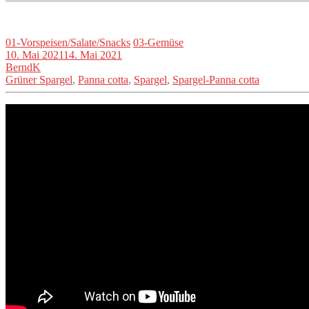
01-Vorspeisen/Salate/Snacks
03-Gemüse
10. Mai 2021
14. Mai 2021
BerndK
Grüner Spargel
,
Panna cotta
,
Spargel
,
Spargel-Panna cotta