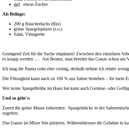
ggf. etwas Zucker
Als Beilage:
200 g Räucherlachs (Bio)
grüne Spargelspitzen (s.o.)
Salat, Vinaigrette
Genügend Zeit für die Sache einplanen! Zwischen den einzelnen Arbe
es knapp werden … Am Besten, man bereitet das Ganze schon am V
Ich mag die Panna cotta eher cremig, deshalb nehme ich relativ weni
Die Flüssigkeit kann auch zu 100 % aus Sahne bestehen – für mein E
Wer keine Spargelbrühe im Haus hat kann auch Gemüse- oder Geflü
Und so geht´s:
Zuerst die grüne Masse zubereiten: Spargelstücke in der Sahnemisch
zugeben.
Das Ganze im Mixer fein pürieren. Währenddessen die Gelatine in k