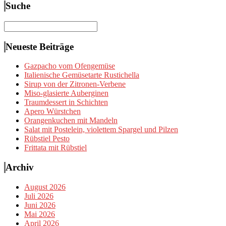
Suche
Suchen
nach:
Neueste Beiträge
Gazpacho vom Ofengemüse
Italienische Gemüsetarte Rustichella
Sirup von der Zitronen-Verbene
Miso-glasierte Auberginen
Traumdessert in Schichten
Apero Würstchen
Orangenkuchen mit Mandeln
Salat mit Postelein, violettem Spargel und Pilzen
Rübstiel Pesto
Frittata mit Rübstiel
Archiv
August 2026
Juli 2026
Juni 2026
Mai 2026
April 2026