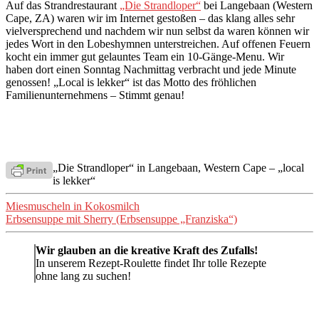
Auf das Strandrestaurant
„Die Strandloper“
bei Langebaan (Western
Cape, ZA) waren wir im Internet gestoßen – das klang alles sehr
vielversprechend und nachdem wir nun selbst da waren können wir
jedes Wort in den Lobeshymnen unterstreichen. Auf offenen Feuern
kocht ein immer gut gelauntes Team ein 10-Gänge-Menu. Wir
haben dort einen Sonntag Nachmittag verbracht und jede Minute
genossen! „Local is lekker“ ist das Motto des fröhlichen
Familienunternehmens – Stimmt genau!
„Die Strandloper“ in Langebaan, Western Cape – „local
is lekker“
Beitragsnavigation
Miesmuscheln in Kokosmilch
Erbsensuppe mit Sherry (Erbsensuppe „Franziska“)
Wir glauben an die kreative Kraft des Zufalls!
In unserem Rezept-Roulette findet Ihr tolle Rezepte
ohne lang zu suchen!