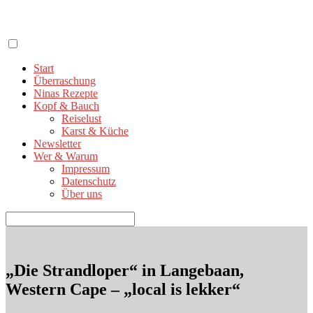
Zum
Inhalt
springen
Start
Überraschung
Ninas Rezepte
Kopf & Bauch
Reiselust
Karst & Küche
Newsletter
Wer & Warum
Impressum
Datenschutz
Über uns
Suchen
nach:
„Die Strandloper“ in Langebaan,
Western Cape – „local is lekker“