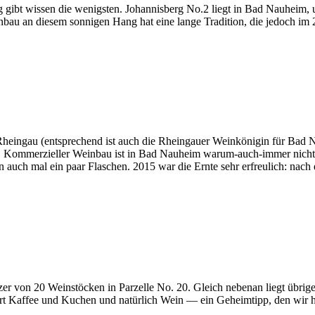
gibt wissen die wenigsten. Johannisberg No.2 liegt in Bad Nauheim, 
bau an diesem sonnigen Hang hat eine lange Tradition, die jedoch im 20
eingau (entsprechend ist auch die Rheingauer Weinkönigin für Bad N
lz. Kommerzieller Weinbau ist in Bad Nauheim warum-auch-immer nicht e
en auch mal ein paar Flaschen. 2015 war die Ernte sehr erfreulich: n
zer von 20 Weinstöcken in Parzelle No. 20. Gleich nebenan liegt übrige
dort Kaffee und Kuchen und natürlich Wein — ein Geheimtipp, den wir h