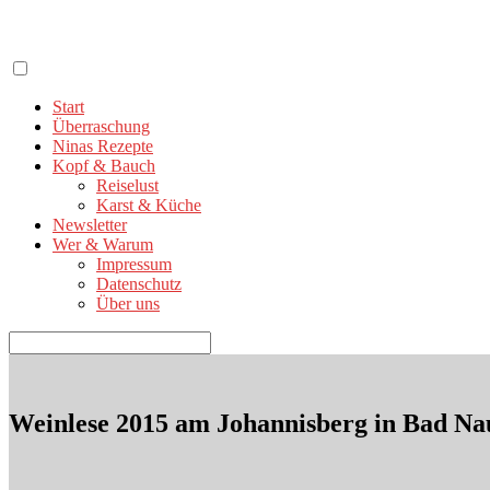
Zum
Inhalt
springen
Start
Überraschung
Ninas Rezepte
Kopf & Bauch
Reiselust
Karst & Küche
Newsletter
Wer & Warum
Impressum
Datenschutz
Über uns
Suchen
nach:
Weinlese 2015 am Johannisberg in Bad N