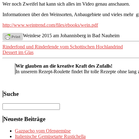
Wer noch Zweifel hat kann sich alles im Video genau anschauen.
Informationen über den Weinsorten, Anbaugebiete und vieles mehr g
http://www.weintrend.com/files/ebooks/wein.pdf
Weinlese 2015 am Johannisberg in Bad Nauheim
Beitragsnavigation
Rinderfond und Rinderlende vom Schottischen Hochlandrind
Dessert im Glas
Wir glauben an die kreative Kraft des Zufalls!
In unserem Rezept-Roulette findet Ihr tolle Rezepte ohne lang 
Suche
Suchen
nach:
Neueste Beiträge
Gazpacho vom Ofengemüse
Italienische Gemüsetarte Rustichella