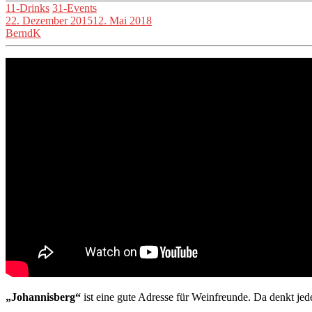
11-Drinks
31-Events
22. Dezember 2015
12. Mai 2018
BerndK
„Johannisberg“
ist eine gute Adresse für Weinfreunde. Da denkt je