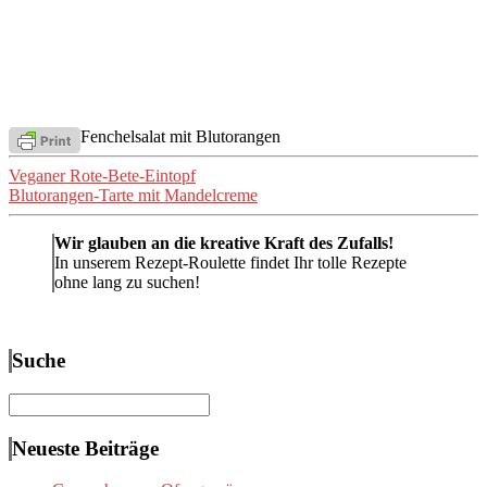
Fenchelsalat mit Blutorangen
Beitragsnavigation
Veganer Rote-Bete-Eintopf
Blutorangen-Tarte mit Mandelcreme
Wir glauben an die kreative Kraft des Zufalls!
In unserem Rezept-Roulette findet Ihr tolle Rezepte
ohne lang zu suchen!
Suche
Suchen
nach:
Neueste Beiträge