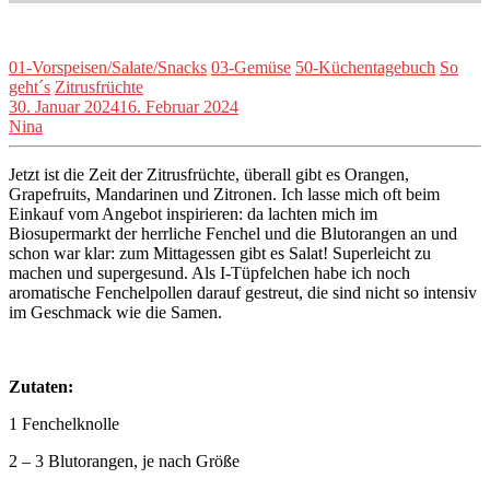
01-Vorspeisen/Salate/Snacks
03-Gemüse
50-Küchentagebuch
So
geht´s
Zitrusfrüchte
30. Januar 2024
16. Februar 2024
Nina
Jetzt ist die Zeit der Zitrusfrüchte, überall gibt es Orangen,
Grapefruits, Mandarinen und Zitronen. Ich lasse mich oft beim
Einkauf vom Angebot inspirieren: da lachten mich im
Biosupermarkt der herrliche Fenchel und die Blutorangen an und
schon war klar: zum Mittagessen gibt es Salat! Superleicht zu
machen und supergesund. Als I-Tüpfelchen habe ich noch
aromatische Fenchelpollen darauf gestreut, die sind nicht so intensiv
im Geschmack wie die Samen.
Zutaten:
1 Fenchelknolle
2 – 3 Blutorangen, je nach Größe