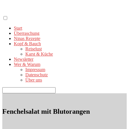
Zum
Inhalt
springen
Start
Überraschung
Ninas Rezepte
Kopf & Bauch
Reiselust
Karst & Küche
Newsletter
Wer & Warum
Impressum
Datenschutz
Über uns
Suchen
nach:
Fenchelsalat mit Blutorangen