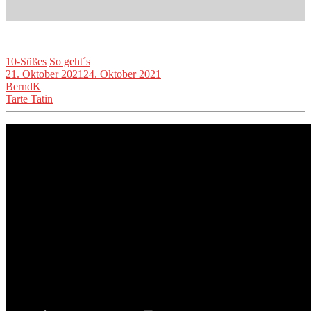
10-Süßes
So geht´s
21. Oktober 2021
24. Oktober 2021
BerndK
Tarte Tatin