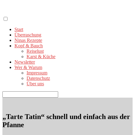
Zum
Inhalt
springen
Start
Überraschung
Ninas Rezepte
Kopf & Bauch
Reiselust
Karst & Küche
Newsletter
Wer & Warum
Impressum
Datenschutz
Über uns
Suchen
nach:
„Tarte Tatin“ schnell und einfach aus der
Pfanne