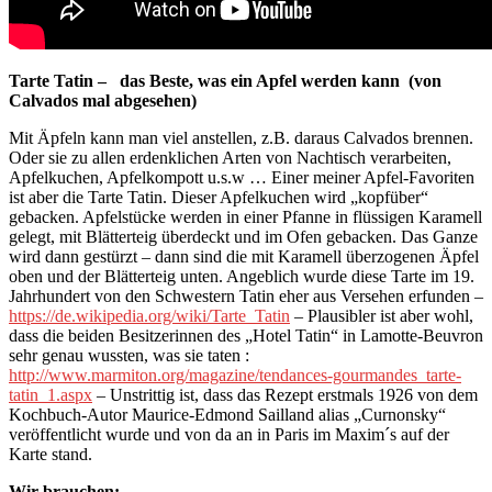
Tarte Tatin – das Beste, was ein Apfel werden kann (von
Calvados mal abgesehen)
Mit Äpfeln kann man viel anstellen, z.B. daraus Calvados brennen.
Oder sie zu allen erdenklichen Arten von Nachtisch verarbeiten,
Apfelkuchen, Apfelkompott u.s.w … Einer meiner Apfel-Favoriten
ist aber die Tarte Tatin. Dieser Apfelkuchen wird „kopfüber“
gebacken. Apfelstücke werden in einer Pfanne in flüssigen Karamell
gelegt, mit Blätterteig überdeckt und im Ofen gebacken. Das Ganze
wird dann gestürzt – dann sind die mit Karamell überzogenen Äpfel
oben und der Blätterteig unten. Angeblich wurde diese Tarte im 19.
Jahrhundert von den Schwestern Tatin eher aus Versehen erfunden –
https://de.wikipedia.org/wiki/Tarte_Tatin
– Plausibler ist aber wohl,
dass die beiden Besitzerinnen des „Hotel Tatin“ in Lamotte-Beuvron
sehr genau wussten, was sie taten :
http://www.marmiton.org/magazine/tendances-gourmandes_tarte-
tatin_1.aspx
– Unstrittig ist, dass das Rezept erstmals 1926 von dem
Kochbuch-Autor Maurice-Edmond Sailland alias „Curnonsky“
veröffentlicht wurde und von da an in Paris im Maxim´s auf der
Karte stand.
Wir brauchen: