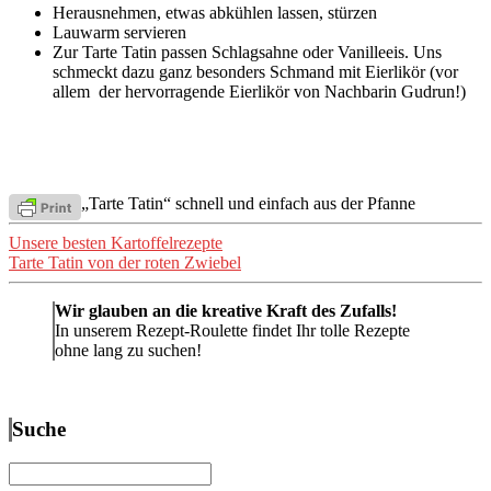
Herausnehmen, etwas abkühlen lassen, stürzen
Lauwarm servieren
Zur Tarte Tatin passen Schlagsahne oder Vanilleeis. Uns
schmeckt dazu ganz besonders Schmand mit Eierlikör (vor
allem der hervorragende Eierlikör von Nachbarin Gudrun!)
„Tarte Tatin“ schnell und einfach aus der Pfanne
Beitragsnavigation
Unsere besten Kartoffelrezepte
Tarte Tatin von der roten Zwiebel
Wir glauben an die kreative Kraft des Zufalls!
In unserem Rezept-Roulette findet Ihr tolle Rezepte
ohne lang zu suchen!
Suche
Suchen
nach: