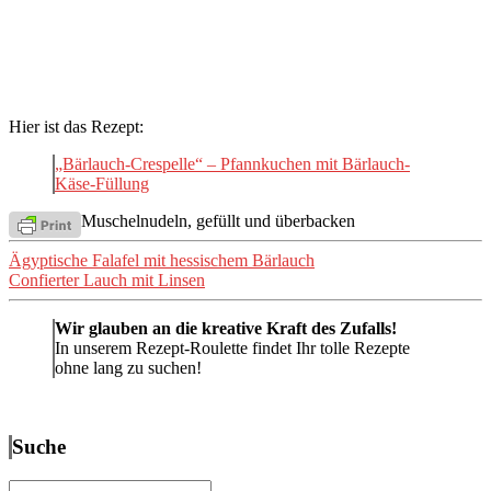
Hier ist das Rezept:
„Bärlauch-Crespelle“ – Pfannkuchen mit Bärlauch-
Käse-Füllung
Muschelnudeln, gefüllt und überbacken
Beitragsnavigation
Ägyptische Falafel mit hessischem Bärlauch
Confierter Lauch mit Linsen
Wir glauben an die kreative Kraft des Zufalls!
In unserem Rezept-Roulette findet Ihr tolle Rezepte
ohne lang zu suchen!
Suche
Suchen