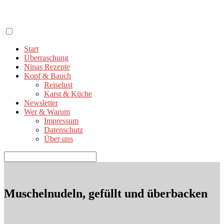
Zum
Inhalt
springen
Start
Überraschung
Ninas Rezepte
Kopf & Bauch
Reiselust
Karst & Küche
Newsletter
Wer & Warum
Impressum
Datenschutz
Über uns
Suchen
nach:
Muschelnudeln, gefüllt und überbacken