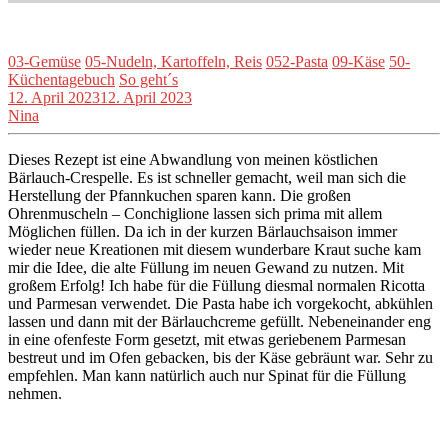
03-Gemüse
05-Nudeln, Kartoffeln, Reis
052-Pasta
09-Käse
50-
Küchentagebuch
So geht´s
12. April 2023
12. April 2023
Nina
Dieses Rezept ist eine Abwandlung von meinen köstlichen
Bärlauch-Crespelle. Es ist schneller gemacht, weil man sich die
Herstellung der Pfannkuchen sparen kann. Die großen
Ohrenmuscheln – Conchiglione lassen sich prima mit allem
Möglichen füllen. Da ich in der kurzen Bärlauchsaison immer
wieder neue Kreationen mit diesem wunderbare Kraut suche kam
mir die Idee, die alte Füllung im neuen Gewand zu nutzen. Mit
großem Erfolg! Ich habe für die Füllung diesmal normalen Ricotta
und Parmesan verwendet. Die Pasta habe ich vorgekocht, abkühlen
lassen und dann mit der Bärlauchcreme gefüllt. Nebeneinander eng
in eine ofenfeste Form gesetzt, mit etwas geriebenem Parmesan
bestreut und im Ofen gebacken, bis der Käse gebräunt war. Sehr zu
empfehlen. Man kann natürlich auch nur Spinat für die Füllung
nehmen.